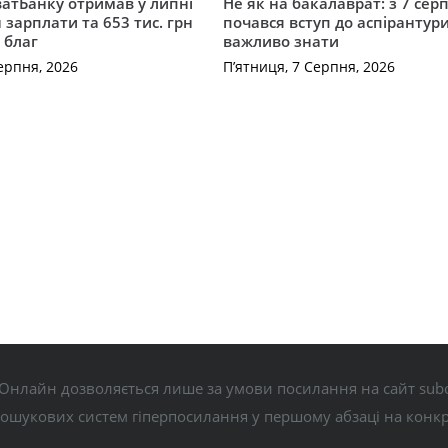
атБанку отримав у липні
Не як на бакалаврат: з 7 сер
 зарплати та 653 тис. грн
почався вступ до аспірантур
 благ
важливо знати
ерпня, 2026
П’ятниця, 7 Серпня, 2026
Онлайн дозволяється лише за умови посилання на сайт subo
пошукових систем гіперпосилання у першому абзаці на конк