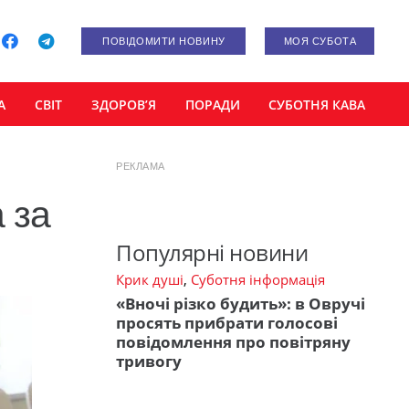
ПОВІДОМИТИ НОВИНУ
МОЯ СУБОТА
А
СВІТ
ЗДОРОВ’Я
ПОРАДИ
СУБОТНЯ КАВА
РЕКЛАМА
 за
Популярні новини
Крик душі
,
Суботня інформація
«Вночі різко будить»: в Овручі
просять прибрати голосові
повідомлення про повітряну
тривогу