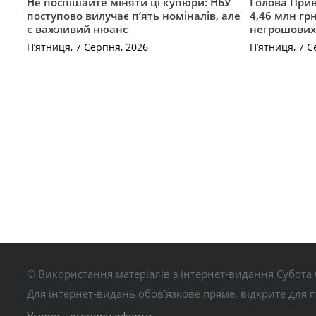
Не поспішайте міняти ці купюри: НБУ
Голова Прив
поступово вилучає п’ять номіналів, але
4,46 млн грн
є важливий нюанс
негрошових
П’ятниця, 7 Серпня, 2026
П’ятниця, 7 С
© Використання матеріалів з інтернет-видання Субота 
Для інтернет-видань обов’язкове пряме, відкрите для 
Умови договору оферти