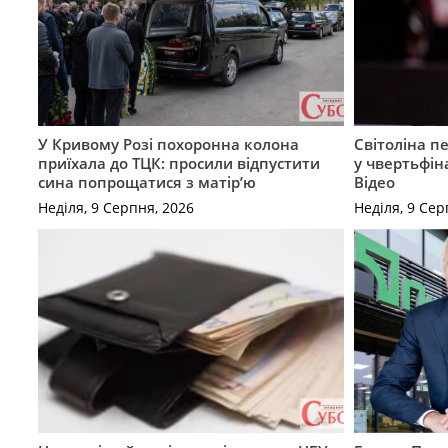
У Кривому Розі похоронна колона
Світоліна п
приїхала до ТЦК: просили відпустити
у чвертьфін
сина попрощатися з матір’ю
Відео
Неділя, 9 Серпня, 2026
Неділя, 9 Сер