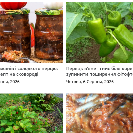
ажанів і солодкого перцю:
Перець в’яне і гниє біля коре
епт на сковороді
зупинити поширення фітофт
рпня, 2026
Четвер, 6 Серпня, 2026