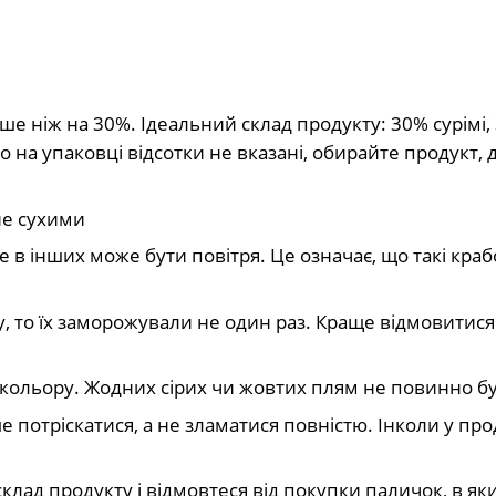
ше ніж на 30%. Ідеальний склад продукту: 30% сурімі,
о на упаковці відсотки не вказані, обирайте продукт, д
не сухими
 в інших може бути повітря. Це означає, що такі краб
, то їх заморожували не один раз. Краще відмовитися
 кольору. Жодних сірих чи жовтих плям не повинно б
 потріскатися, а не зламатися повністю. Інколи у про
склад продукту і відмовтеся від покупки паличок, в як