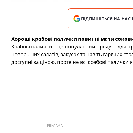
ПІДПИШІТЬСЯ НА НАС 
Хороші крабові палички повинні мати соковит
Крабові палички – це популярний продукт для п
новорічних салатів, закусок та навіть гарячих стр
доступні за ціною, проте не всі крабові палички як
РЕКЛАМА