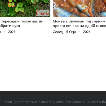
с пересадки полуниці: як
Мойва з овочами під сирним 
обрати вуса
проста вечеря на одній сков
рпня, 2026
Середа, 5 Серпня, 2026
Онлайн дозволяється лише за умови посилання на сайт subo