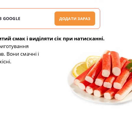
В GOOGLE
ДОДАТИ ЗАРАЗ
ий смак і виділяти сік при натисканні.
риготування
ав. Вони смачні і
існі.