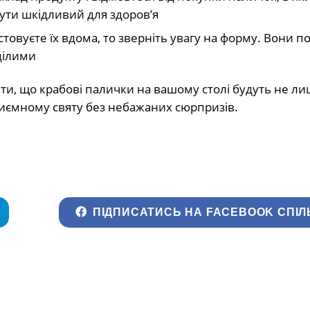
бути шкідливий для здоров’я
товуєте їх вдома, то зверніть увагу на форму. Вони п
цілими
и, що крабові палички на вашому столі будуть не л
риємному святу без небажаних сюрпризів.
ПІДПИСАТИСЬ НА FACEBOOK СПІЛ