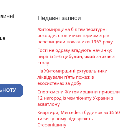
овинні
Недавні записи
Житомирщина б’є температурні
рекорди: стовпчики термометрів
ише
перевищили показники 1963 року
Гості не одразу вгадують начинку:
пиріг із 5–6 цибулин, який зникає зі
столу
На Житомирщині рятувальники
ліквідували п’ять пожеж в
екосистемах за добу
ЬНОТУ
Спортсмени Житомирщини привезли
12 нагород із чемпіонату України з
акватлону
Квартири, Mercedes і будинок за $550
тисяч: у чому підозрюють
Стефанішину