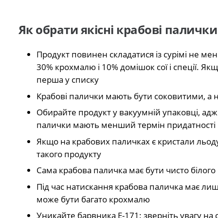
Як обрати якісні крабові палички
Продукт повинен складатися із сурімі не мен
30% крохмалю і 10% домішок сої і спеції. Якщ
перша у списку
Крабові палички мають бути соковитими, а 
Обирайте продукт у вакуумній упаковці, адже
палички мають менший термін придатності
Якщо на крабових паличках є кристали льоду
такого продукту
Сама крабова паличка має бути чисто білого
Під час натискання крабова паличка має лише
може бути багато крохмалю
Уникайте барвника Е-171: зверніть увагу на 