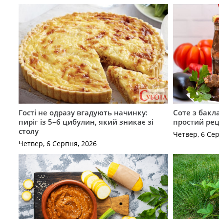
Гості не одразу вгадують начинку:
Соте з бакл
пиріг із 5–6 цибулин, який зникає зі
простий рец
столу
Четвер, 6 Се
Четвер, 6 Серпня, 2026