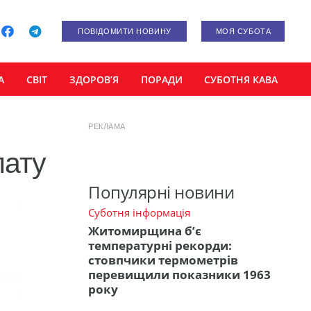
ПОВІДОМИТИ НОВИНУ
МОЯ СУБОТА
А
СВІТ
ЗДОРОВ’Я
ПОРАДИ
СУБОТНЯ КАВА
РЕКЛАМА
лату
Популярні новини
Суботня інформація
Житомирщина б’є
температурні рекорди:
стовпчики термометрів
перевищили показники 1963
року