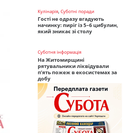
Кулінарія
,
Суботні поради
Гості не одразу вгадують
начинку: пиріг із 5–6 цибулин,
який зникає зі столу
Суботня інформація
На Житомирщині
рятувальники ліквідували
п’ять пожеж в екосистемах за
добу