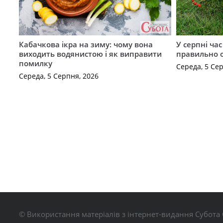
Кабачкова ікра на зиму: чому вона
У серпні ча
виходить водянистою і як виправити
правильно 
помилку
Середа, 5 Се
Середа, 5 Серпня, 2026
© Використання матеріалів з інтернет-видання Субота 