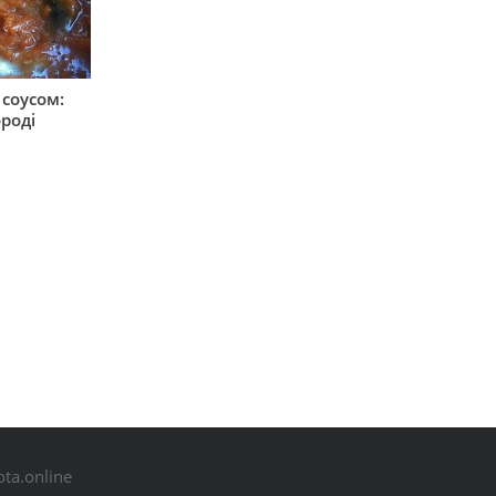
соусом:
ороді
ta.online