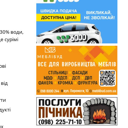
 30% води,
е сурімі
ові
 від
ути
дукті
их