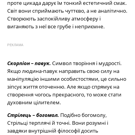
проте цикада дарує їм тонкий естетичний смак.
Світ вони сприймають чуттєво, а не аналітично.
Створюють заспокійливу атмосферу і
виганяють з неї все грубе і неприємне.
РЕКЛАМА
Скорпіон –
павук.
Символ творіння і мудрості.
Якщо людина-павук направить свою силу на
маніпуляцію іншими особистостями, це сильно
зіпсує життя оточенню. Але якщо спрямує на
створення чогось прекрасного, то може стати
духовним цілителем.
Стрілець –
богомол.
Подібно богомолу,
Стрільці терплячі й точні. Вони розумні і
завдяки внутрішній філософії досить