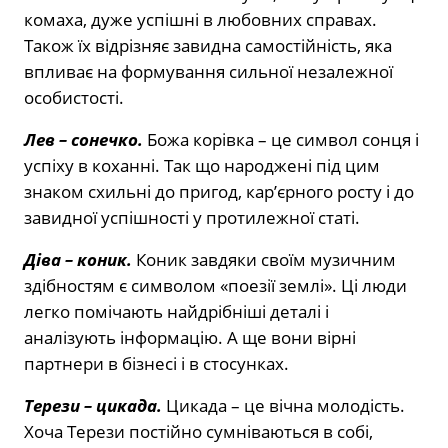
комаха, дуже успішні в любовних справах.
Також їх відрізняє завидна самостійність, яка
впливає на формування сильної незалежної
особистості.
Лев –
сонечко.
Божа корівка – це символ сонця і
успіху в коханні. Так що народжені під цим
знаком схильні до пригод, кар’єрного росту і до
завидної успішності у протилежної статі.
Діва –
коник.
Коник завдяки своїм музичним
здібностям є символом «поезії землі». Ці люди
легко помічають найдрібніші деталі і
аналізують інформацію. А ще вони вірні
партнери в бізнесі і в стосунках.
Терези –
цикада.
Цикада – це вічна молодість.
Хоча Терези постійно сумніваються в собі,