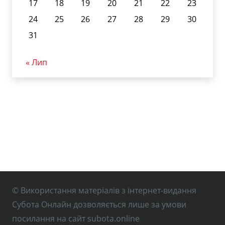
17
18
19
20
21
22
23
24
25
26
27
28
29
30
31
« Лип
© Використання матеріалів з інтернет-видання
Субота Онлайн дозволяється лише за умови
посилання на сайт subota.online