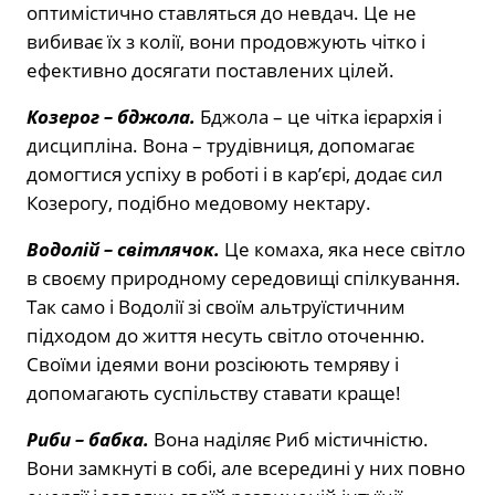
оптимістично ставляться до невдач. Це не
вибиває їх з колії, вони продовжують чітко і
ефективно досягати поставлених цілей.
Козерог –
бджола.
Бджола – це чітка ієрархія і
дисципліна. Вона – трудівниця, допомагає
домогтися успіху в роботі і в кар’єрі, додає сил
Козерогу, подібно медовому нектару.
Водолій –
світлячок.
Це комаха, яка несе світло
в своєму природному середовищі спілкування.
Так само і Водолії зі своїм альтруїстичним
підходом до життя несуть світло оточенню.
Своїми ідеями вони розсіюють темряву і
допомагають суспільству ставати краще!
Риби –
бабка.
Вона наділяє Риб містичністю.
Вони замкнуті в собі, але всередині у них повно