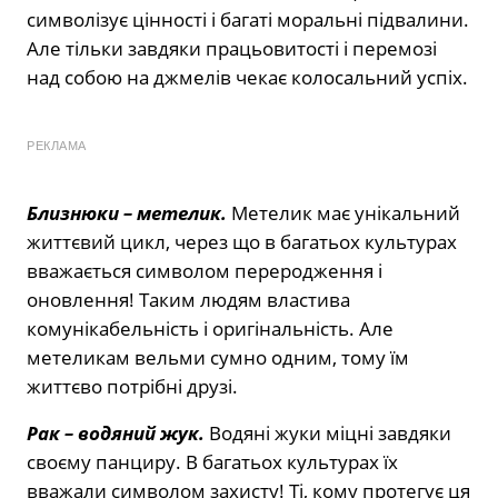
символізує цінності і багаті моральні підвалини.
Але тільки завдяки працьовитості і перемозі
над собою на джмелів чекає колосальний успіх.
РЕКЛАМА
Близнюки –
метелик.
Метелик має унікальний
життєвий цикл, через що в багатьох культурах
вважається символом переродження і
оновлення! Таким людям властива
комунікабельність і оригінальність. Але
метеликам вельми сумно одним, тому їм
життєво потрібні друзі.
Рак –
водяний жук.
Водяні жуки міцні завдяки
своєму панциру. В багатьох культурах їх
вважали символом захисту! Ті, кому протегує ця