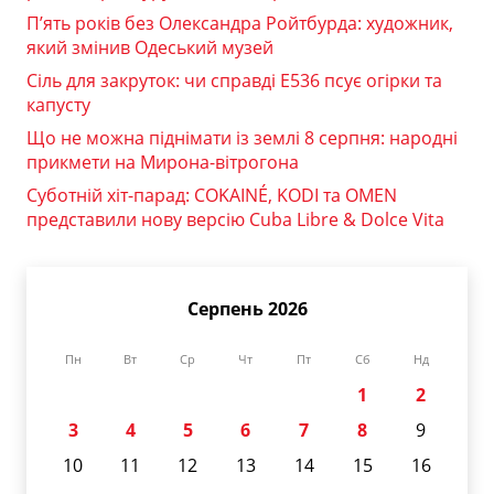
П’ять років без Олександра Ройтбурда: художник,
який змінив Одеський музей
Сіль для закруток: чи справді Е536 псує огірки та
капусту
Що не можна піднімати із землі 8 серпня: народні
прикмети на Мирона-вітрогона
Суботній хіт-парад: COKAINÉ, KODI та OMEN
представили нову версію Cuba Libre & Dolce Vita
Серпень 2026
Пн
Вт
Ср
Чт
Пт
Сб
Нд
1
2
3
4
5
6
7
8
9
10
11
12
13
14
15
16