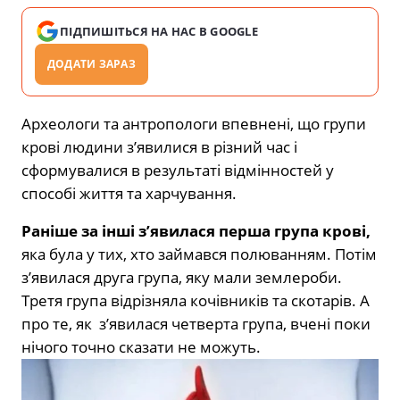
ПІДПИШІТЬСЯ НА НАС В GOOGLE
ДОДАТИ ЗАРАЗ
Археологи та антропологи впевнені, що групи
крові людини з’явилися в різний час і
сформувалися в результаті відмінностей у
способі життя та харчування.
Раніше за інші з’явилася перша група крові,
яка була у тих, хто займався полюванням. Потім
з’явилася друга група, яку мали землероби.
Третя група відрізняла кочівників та скотарів. А
про те, як з’явилася четверта група, вчені поки
нічого точно сказати не можуть.