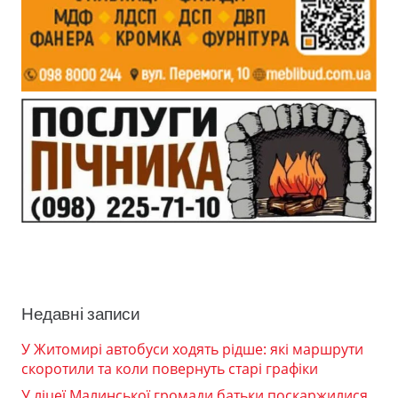
Недавні записи
У Житомирі автобуси ходять рідше: які маршрути
скоротили та коли повернуть старі графіки
У ліцеї Малинської громади батьки поскаржилися