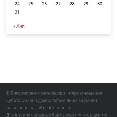
24
25
26
27
28
29
30
31
« Лип
© Використання матеріалів з інтернет-видання
Субота Онлайн дозволяється лише за умови
посилання на сайт subota.online
Для інтернет-видань обов’язкове пряме, відкрите