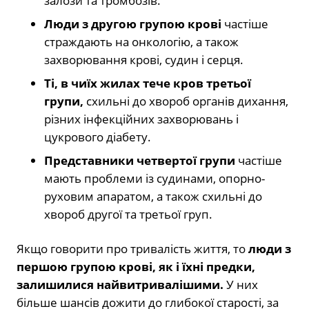
залози та тромбозів.
Люди з другою групою крові
частіше
страждають на онкологію, а також
захворювання крові, судин і серця.
Ті, в чиїх жилах тече кров третьої
групи,
схильні до хвороб органів дихання,
різних інфекційних захворювань і
цукрового діабету.
Представники четвертої групи
частіше
мають проблеми із судинами, опорно-
руховим апаратом, а також схильні до
хвороб другої та третьої груп.
Якщо говорити про тривалість життя, то
люди з
першою групою крові, як і їхні предки,
залишилися найвитривалішими.
У них
більше шансів дожити до глибокої старості, за