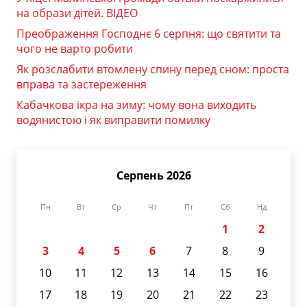
на образи дітей. ВІДЕО
Преображення Господнє 6 серпня: що святити та
чого не варто робити
Як розслабити втомлену спину перед сном: проста
вправа та застереження
Кабачкова ікра на зиму: чому вона виходить
водянистою і як виправити помилку
Серпень 2026
Пн
Вт
Ср
Чт
Пт
Сб
Нд
1
2
3
4
5
6
7
8
9
10
11
12
13
14
15
16
17
18
19
20
21
22
23