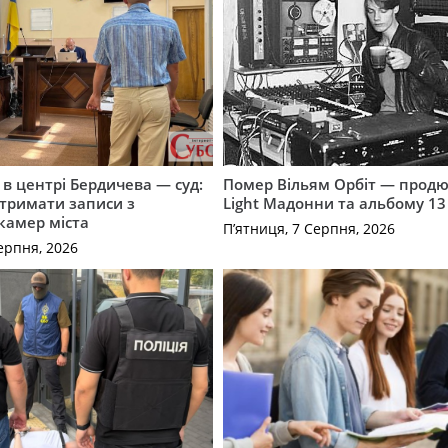
і в центрі Бердичева — суд:
Помер Вільям Орбіт — продю
отримати записи з
Light Мадонни та альбому 13 
 камер міста
П’ятниця, 7 Серпня, 2026
ерпня, 2026