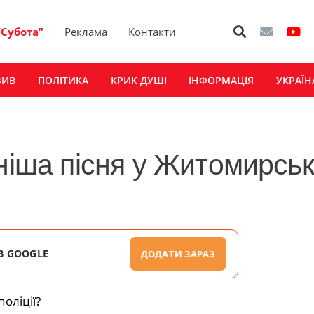
“Субота”
Реклама
Контакти
ЗИВ
ПОЛІТИКА
КРИК ДУШІ
ІНФОРМАЦІЯ
УКРАЇН
ніша пісня у Житомирськ
В GOOGLE
ДОДАТИ ЗАРАЗ
оліції?