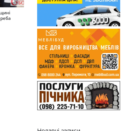
рщині
треба
Недавні записи