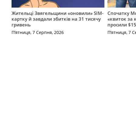
Жительці Звягельщини «оновили» SIM-
Спочатку Мо
картку й завдали збитків на 31 тисячу
«квиток за 
гривень
просили $15
П’ятниця, 7 Серпня, 2026
П’ятниця, 7 С