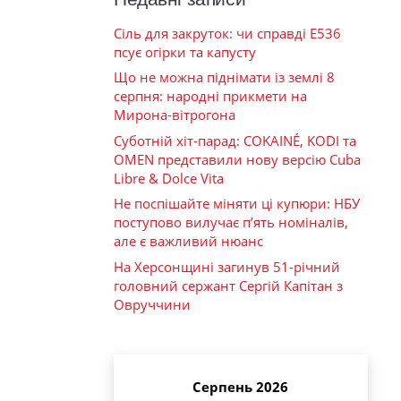
Сіль для закруток: чи справді Е536
псує огірки та капусту
Що не можна піднімати із землі 8
серпня: народні прикмети на
Мирона-вітрогона
Суботній хіт-парад: COKAINÉ, KODI та
OMEN представили нову версію Cuba
Libre & Dolce Vita
Не поспішайте міняти ці купюри: НБУ
поступово вилучає п’ять номіналів,
але є важливий нюанс
На Херсонщині загинув 51-річний
головний сержант Сергій Капітан з
Овруччини
Серпень 2026