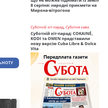
Що не можна піднімати із землі
8 серпня: народні прикмети на
Мирона-вітрогона
Суботній хіт-парад
,
Суботня кава
Суботній хіт-парад: COKAINÉ,
KODI та OMEN представили
нову версію Cuba Libre & Dolce
Vita
ЬНОТУ