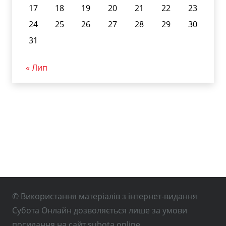
17
18
19
20
21
22
23
24
25
26
27
28
29
30
31
« Лип
© Використання матеріалів з інтернет-видання
Субота Онлайн дозволяється лише за умови
посилання на сайт subota.online