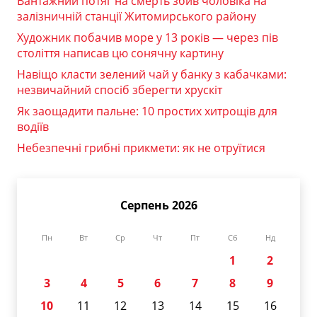
Вантажний потяг на смерть збив чоловіка на
залізничній станції Житомирського району
Художник побачив море у 13 років — через пів
століття написав цю сонячну картину
Навіщо класти зелений чай у банку з кабачками:
незвичайний спосіб зберегти хрускіт
Як заощадити пальне: 10 простих хитрощів для
водіїв
Небезпечні грибні прикмети: як не отруїтися
Серпень 2026
Пн
Вт
Ср
Чт
Пт
Сб
Нд
1
2
3
4
5
6
7
8
9
10
11
12
13
14
15
16