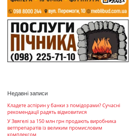
Недавні записи
Кладете аспірин у банки з помідорами? Сучасні
рекомендації радять відмовитися
У Звягелі за 150 млн грн продають виробника
ветпрепаратів із великим промисловим
комплексом