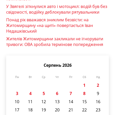
У Звягелі зіткнулися авто і мотоцикл: водій був без
свідомості, водійку деблокували рятувальники
Понад рік вважався зниклим безвісти: на
Житомирщину «на щиті» повертається Іван
Недашківський
Жителів Житомирщини закликали не ігнорувати
тривоги: ОВА зробила термінове попередження
Серпень 2026
Пн
Вт
Ср
Чт
Пт
Сб
Нд
1
2
3
4
5
6
7
8
9
10
11
12
13
14
15
16
17
18
19
20
21
22
23