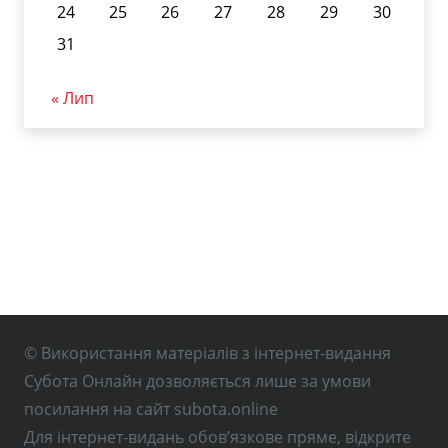
24
25
26
27
28
29
30
31
« Лип
© Використання матеріалів з інтернет-видання
Субота Онлайн дозволяється лише за умови
посилання на сайт subota.online
Для інтернет-видань обов’язкове пряме, відкрите