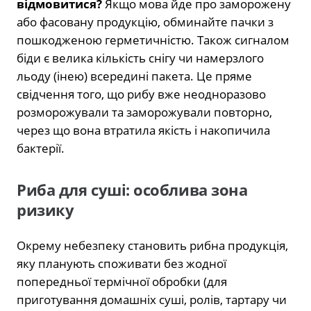
відмовитися?
Якщо мова йде про заморожену
або фасовану продукцію, обминайте пачки з
пошкодженою герметичністю. Також сигналом
біди є велика кількість снігу чи намерзлого
льоду (інею) всередині пакета. Це пряме
свідчення того, що рибу вже неодноразово
розморожували та заморожували повторно,
через що вона втратила якість і накопичила
бактерії.
Риба для суші: особлива зона
ризику
Окрему небезпеку становить рибна продукція,
яку планують споживати без жодної
попередньої термічної обробки (для
приготування домашніх суші, ролів, тартару чи