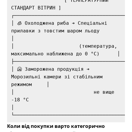
                  [ ТЕМПЕРАТУРНИЙ 
СТАНДАРТ ВІТРИН ]

┌────────────────────────────────────────
│ 🧊 Охолоджена риба ➔ Спеціальні 
прилавки з товстим шаром льоду        
│

│                      (температура, 
максимально наближена до 0 °C)      │

├────────────────────────────────────────
│ 🥶 Заморожена продукція ➔ 
Морозильні камери зі стабільним 
режимом     │

│                           не вище 
-18 °C                               
│

Коли від покупки варто категорично