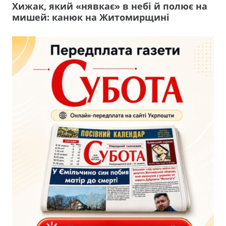
Хижак, який «нявкає» в небі й полює на
мишей: канюк на Житомирщині