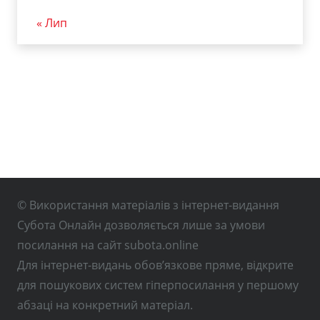
« Лип
© Використання матеріалів з інтернет-видання
Субота Онлайн дозволяється лише за умови
посилання на сайт subota.online
Для інтернет-видань обов’язкове пряме, відкрите
для пошукових систем гіперпосилання у першому
абзаці на конкретний матеріал.