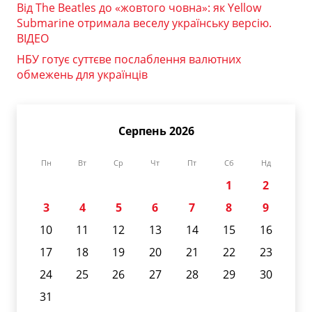
Від The Beatles до «жовтого човна»: як Yellow
Submarine отримала веселу українську версію.
ВІДЕО
НБУ готує суттєве послаблення валютних
обмежень для українців
Серпень 2026
Пн
Вт
Ср
Чт
Пт
Сб
Нд
1
2
3
4
5
6
7
8
9
10
11
12
13
14
15
16
17
18
19
20
21
22
23
24
25
26
27
28
29
30
31