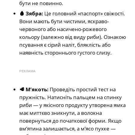
бути не повинно.
🩸 Зябра:
Це головний «паспорт» свіжості.
Вони мають бути чистими, яскраво-
червоного або насичено-рожевого
кольору (залежно від виду риби). Ознакою
псування є сірий наліт, бляклість або
наявність стороннього густого слизу.
РЕКЛАМА
🥩 М’якоть:
Проведіть простий тест на
пружність. Натисніть пальцем на спинку
риби — у якісного продукту утворена ямка
має миттєво зникнути, а волокна
повернуться до початкової форми. Якщо
вм’ятина залишається, а м’ясо пухке —