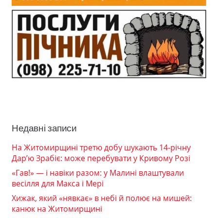
Недавні записи
На Житомирщині третю добу шукають 14-річну
Дар’ю Зрабіє: може перебувати у Кривому Розі
«Гав!» — і навіки разом: у Малині влаштували
весілля для Макса і Мері
Хижак, який «нявкає» в небі й полює на мишей:
канюк на Житомирщині