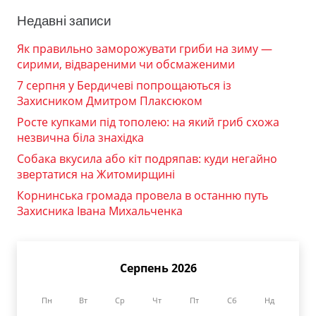
Недавні записи
Як правильно заморожувати гриби на зиму —
сирими, відвареними чи обсмаженими
7 серпня у Бердичеві попрощаються із
Захисником Дмитром Плаксюком
Росте купками під тополею: на який гриб схожа
незвична біла знахідка
Собака вкусила або кіт подряпав: куди негайно
звертатися на Житомирщині
Корнинська громада провела в останню путь
Захисника Івана Михальченка
Серпень 2026
Пн
Вт
Ср
Чт
Пт
Сб
Нд