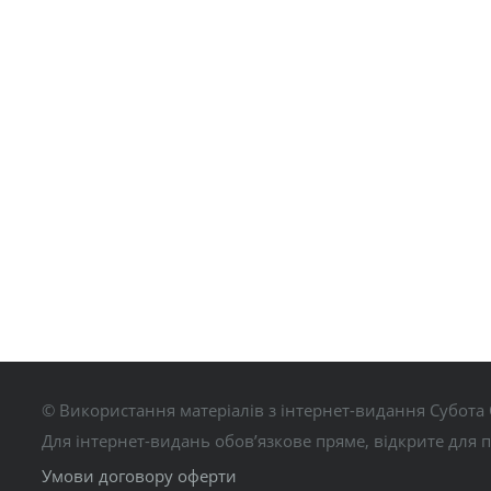
© Використання матеріалів з інтернет-видання Субота 
Для інтернет-видань обов’язкове пряме, відкрите для 
Умови договору оферти