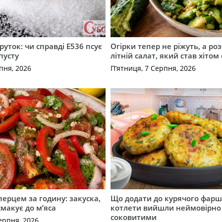
руток: чи справді Е536 псує
Огірки тепер не ріжуть, а ро
пусту
літній салат, який став хіто
пня, 2026
П’ятниця, 7 Серпня, 2026
перцем за годину: закуска,
Що додати до курячого фарш
смакує до м’яса
котлети вийшли неймовірно
соковитими
ерпня, 2026