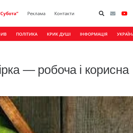
“Субота”
Реклама
Контакти
ЗИВ
ПОЛІТИКА
КРИК ДУШІ
ІНФОРМАЦІЯ
УКРАЇН
гірка — робоча і корисна