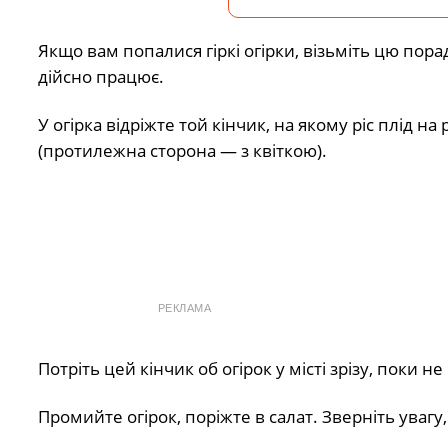
Якщо вам попалися гіркі огірки, візьміть цю пор
дійсно працює.
У огірка відріжте той кінчик, на якому ріс плід на
(протилежна сторона — з квіткою).
РЕКЛАМА
Потріть цей кінчик об огірок у місті зрізу, поки не
Промийте огірок, поріжте в салат. Зверніть увагу,