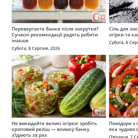
Перевертаєте банки після закрутки?
Сіль для зак
Сучасні рекомендації радять робити
огірки та ка
інакше
Субота, 8 Сер
Субота, 8 Серпня, 2026
Не викидайте великі огірки: зробіть
Помідори з 
кроповий реліш — взимку банку
яка чудово 
з’їдають за раз
П’ятниця, 7 С