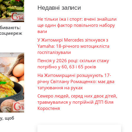
Недавні записи
Не тільки їжа і спорт: вчені знайшли
ще один фактор повільного набору
збивають:
ваги
м соцмереж
У Житомирі Mercedes зіткнувся з
Yamaha: 18-річного мотоцикліста
госпіталізували
Пенсія у 2026 році: скільки стажу
потрібно у 60, 63 і 65 років
На Житомирщині розшукують 17-
річну Світлану Ромащенко: має два
татуювання на руках
Семеро людей, серед них двоє дітей,
травмувалися у потрійній ДТП біля
Коростеня
у, щоб