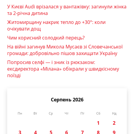
У Києві Audi врізалася у вантажівку: загинули жінка
та 2-річна дитина
Житомирщину накриє тепло до +30°: коли
очікувати дощ
Чим корисний солодкий перець?
На війні загинув Микола Мусаєв зі Словечанської
громади: добровільно пішов захищати Україну
Попросив селфі — і зник із рюкзаком:
ексдиректора «Мілана» обікрали у швидкісному
поїзді
Серпень 2026
Пн
Вт
Ср
Чт
Пт
Сб
Нд
1
2
3
4
5
6
7
8
9