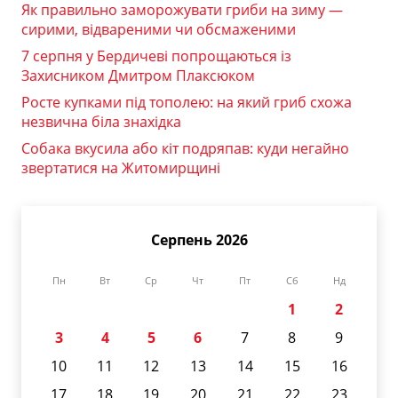
Як правильно заморожувати гриби на зиму —
сирими, відвареними чи обсмаженими
7 серпня у Бердичеві попрощаються із
Захисником Дмитром Плаксюком
Росте купками під тополею: на який гриб схожа
незвична біла знахідка
Собака вкусила або кіт подряпав: куди негайно
звертатися на Житомирщині
Серпень 2026
Пн
Вт
Ср
Чт
Пт
Сб
Нд
1
2
3
4
5
6
7
8
9
10
11
12
13
14
15
16
17
18
19
20
21
22
23