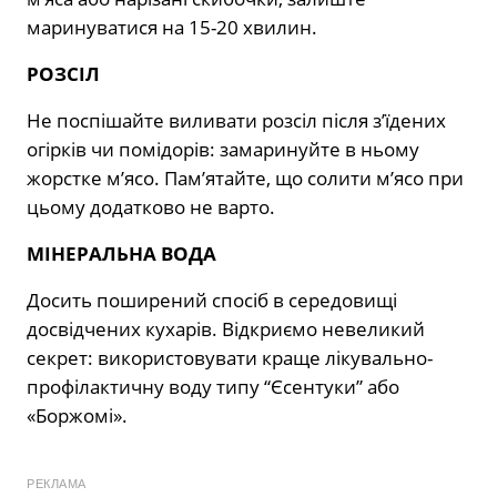
маринуватися на 15-20 хвилин.
РОЗСІЛ
Не поспішайте виливати розсіл після з’їдених
огірків чи помідорів: замаринуйте в ньому
жорстке м’ясо. Пам’ятайте, що солити м’ясо при
цьому додатково не варто.
МІНЕРАЛЬНА ВОДА
Досить поширений спосіб в середовищі
досвідчених кухарів. Відкриємо невеликий
секрет: використовувати краще лікувально-
профілактичну воду типу “Єсентуки” або
«Боржомі».
РЕКЛАМА