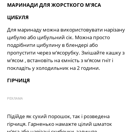
МАРИНАДИ ДЛЯ ЖОРСТКОГО М’ЯСА
ЦИБУЛЯ
Для маринаду можна використовувати нарізану
цибулю або цибульний сік. Можна просто
подрібнити цибулину в блендері або
пропустити через м’ясорубку. Змішайте кашку з
м’ясом , встановіть на ємність з м’ясом гніт і
покладіть у холодильник на 2 години.
ГІРЧИЦЯ
РЕКЛАМА
Підійде як сухий порошок, так і розведена
гірчиця. Гарненько намажте цілий шматок
м’яса або нарізані скибочки, залиште