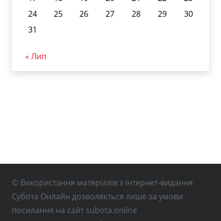
24
25
26
27
28
29
30
31
« Лип
© Використання матеріалів з інтернет-видання
Субота Онлайн дозволяється лише за умови
посилання на сайт subota.online