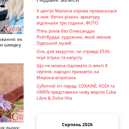
У центрі Малина корова провалилася
в люк: бетон різали, арматуру
відгинали три години. ФОТО
П’ять років без Олександра
Ройтбурда: художник, який змінив
ювання: як
Одеський музей
ти швидку
Сіль для закруток: чи справді Е536
псує огірки та капусту
Що не можна піднімати із землі 8
серпня: народні прикмети на
Мирона-вітрогона
Суботній хіт-парад: COKAINÉ, KODI та
OMEN представили нову версію Cuba
Libre & Dolce Vita
Серпень 2026
ня льону: