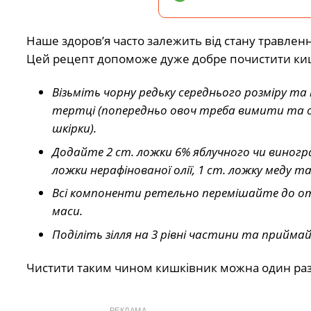
Наше здоров’я часто залежить від стану травленн
Цей рецепт допоможе дуже добре почистити ки
Візьміть чорну редьку середнього розміру та 
тертці (попередньо овоч треба вимити та 
шкірки).
Додайте 2 ст. ложки 6% яблучного чи виногр
ложки нерафінованої олії, 1 ст. ложку меду т
Всі компоненти ретельно перемішайте до о
маси.
Поділіть зілля на 3 рівні частини та приймай
Чистити таким чином кишківник можна один раз
РЕКЛАМА