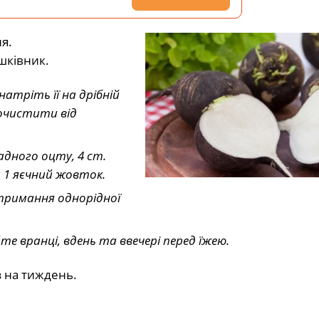
я.
шківник.
натріть її на дрібній
очистити від
адного оцту, 4 ст.
а 1 яєчний жовток.
тримання однорідної
те вранці, вдень та ввечері перед їжею.
 на тиждень.