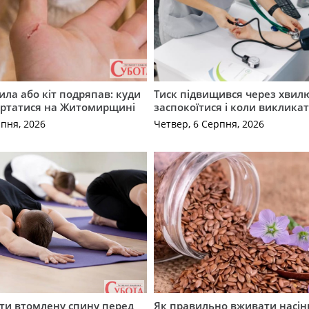
ила або кіт подряпав: куди
Тиск підвищився через хвил
ертатися на Житомирщині
заспокоїтися і коли виклика
рпня, 2026
Четвер, 6 Серпня, 2026
ти втомлену спину перед
Як правильно вживати насін