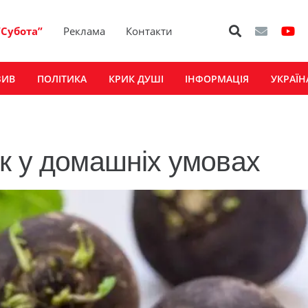
“Субота”
Реклама
Контакти
ЗИВ
ПОЛІТИКА
КРИК ДУШІ
ІНФОРМАЦІЯ
УКРАЇН
к у домашніх умовах