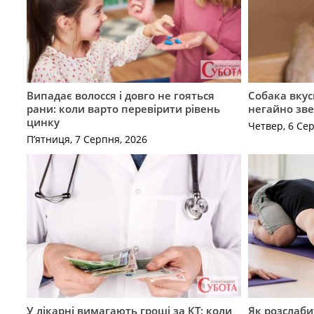
Випадає волосся і довго не гояться
Собака вкус
рани: коли варто перевірити рівень
негайно зв
цинку
Четвер, 6 Се
П’ятниця, 7 Серпня, 2026
У лікарні вимагають гроші за КТ: коли
Як розслаби