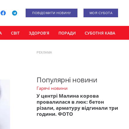
ПОВІДОМИТИ НОВИНУ
МОЯ СУБОТА
А
СВІТ
ЗДОРОВ’Я
ПОРАДИ
СУБОТНЯ КАВА
РЕКЛАМА
Популярні новини
Гарячі новини
У центрі Малина корова
провалилася в люк: бетон
різали, арматуру відгинали три
години. ФОТО