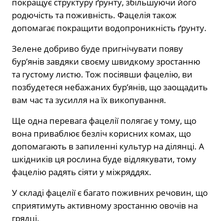
покращує структуру ґрунту, збільшуючи його
родючість та поживність. Фацелія також
допомагає покращити водопроникність ґрунту.
Зелене добриво буде пригнічувати появу
бур’янів завдяки своєму швидкому зростанню
та густому листю. Тож посіявши фацелію, ви
позбудетеся небажаних бур’янів, що заощадить
вам час та зусилля на їх викопування.
Ще одна перевага фацелії полягає у тому, що
вона приваблює безліч корисних комах, що
допомагають в запиленні культур на ділянці. А
шкідників ця рослина буде відлякувати, тому
фацелію радять сіяти у міжряддях.
У складі фацелії є багато поживних речовин, що
сприятимуть активному зростанню овочів на
грядці.