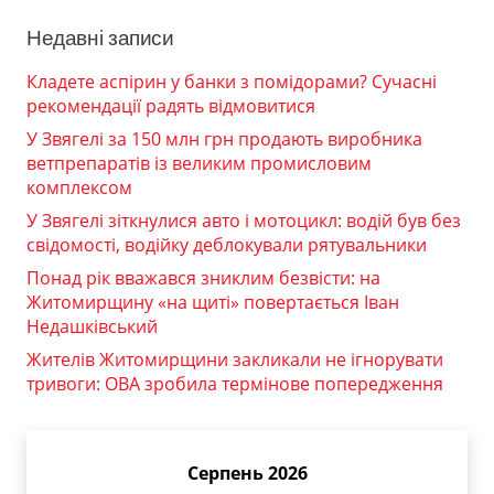
Недавні записи
Кладете аспірин у банки з помідорами? Сучасні
рекомендації радять відмовитися
У Звягелі за 150 млн грн продають виробника
ветпрепаратів із великим промисловим
комплексом
У Звягелі зіткнулися авто і мотоцикл: водій був без
свідомості, водійку деблокували рятувальники
Понад рік вважався зниклим безвісти: на
Житомирщину «на щиті» повертається Іван
Недашківський
Жителів Житомирщини закликали не ігнорувати
тривоги: ОВА зробила термінове попередження
Серпень 2026