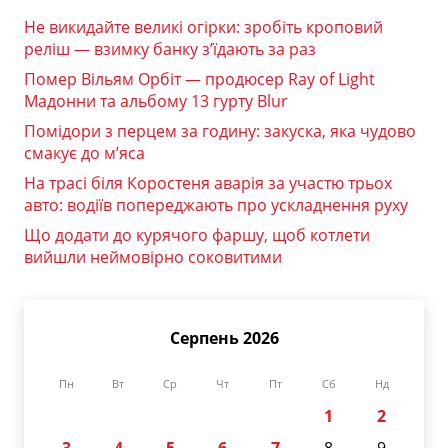
Не викидайте великі огірки: зробіть кроповий
реліш — взимку банку з’їдають за раз
Помер Вільям Орбіт — продюсер Ray of Light
Мадонни та альбому 13 гурту Blur
Помідори з перцем за годину: закуска, яка чудово
смакує до м’яса
На трасі біля Коростеня аварія за участю трьох
авто: водіїв попереджають про ускладнення руху
Що додати до курячого фаршу, щоб котлети
вийшли неймовірно соковитими
Серпень 2026
Пн
Вт
Ср
Чт
Пт
Сб
Нд
1
2
3
4
5
6
7
8
9