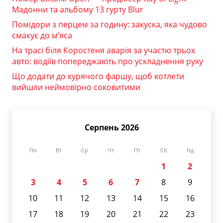
Мадонни та альбому 13 гурту Blur
Помідори з перцем за годину: закуска, яка чудово
смакує до м’яса
На трасі біля Коростеня аварія за участю трьох
авто: водіїв попереджають про ускладнення руху
Що додати до курячого фаршу, щоб котлети
вийшли неймовірно соковитими
Серпень 2026
Пн
Вт
Ср
Чт
Пт
Сб
Нд
1
2
3
4
5
6
7
8
9
10
11
12
13
14
15
16
17
18
19
20
21
22
23