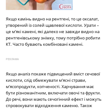
Якщо камінь видно на рентгені, то це оксалат,
утворений із солей щавлевої кислоти. Урати –
це м’які камені, які далеко не завжди видно на
рентгенівському знімку, тому потрібно робити
КТ. Часто бувають комбіновані камені.
РЕКЛАМА
Якщо аналіз покаже підвищений вміст сечової
кислоти, слід обмежувати м’ясні страви,
м’ясопродукти, копченості. Харчування має
бути різноманітним, включати овочі та фрукти.
До речі, вони мають сечогінний ефект і можуть
спровокувати відходження каменю. Також