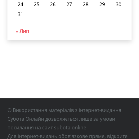
24
25
26
27
28
29
30
31
« Лип
© Використання матеріалів з інтернет-видання
Субота Онлайн дозволяється лише за умови
посилання на сайт subota.online
Для інтернет-видань обов’язкове пряме, відкрите