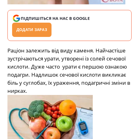
ПІДПИШІТЬСЯ НА НАС В GOOGLE
ДОДАТИ ЗАРАЗ
Раціон залежить від виду каменя. Найчастіше
зустрічаються урати, утворені із солей сечової
кислоти. Дуже часто урати є першою ознакою
подагри. Надлишок сечової кислоти викликає
біль у суглобах, їх ураження, подагричні зміни в
нирках.