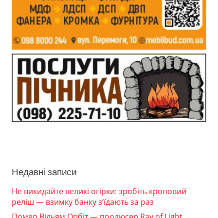
Недавні записи
Не викидайте великі огірки: зробіть кроповий
реліш — взимку банку з’їдають за раз
Помер Вільям Орбіт — продюсер Ray of Light