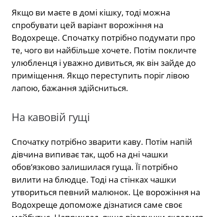
Якщо ви маєте в домі кішку, тоді можна
спробувати цей варіант ворожіння на
Водохреще. Спочатку потрібно подумати про
те, чого ви найбільше хочете. Потім покличте
улюбленця і уважно дивиться, як він зайде до
приміщення. Якщо переступить поріг лівою
лапою, бажання здійсниться.
На кавовій гущі
Спочатку потрібно зварити каву. Потім напій
дівчина випиває так, щоб на дні чашки
обов’язково залишилася гуща. Її потрібно
вилити на блюдце. Тоді на стінках чашки
утвориться певний малюнок. Це ворожіння на
Водохреще допоможе дізнатися саме своє