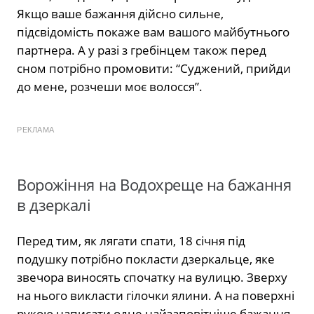
Якщо ваше бажання дійсно сильне,
підсвідомість покаже вам вашого майбутнього
партнера. А у разі з гребінцем також перед
сном потрібно промовити: “Суджений, прийди
до мене, розчеши моє волосся”.
РЕКЛАМА
Ворожіння на Водохреще на бажання
в дзеркалі
Перед тим, як лягати спати, 18 січня під
подушку потрібно покласти дзеркальце, яке
звечора виносять спочатку на вулицю. Зверху
на нього викласти гілочки ялини. А на поверхні
рукою написати одне найзаповітніше бажання.