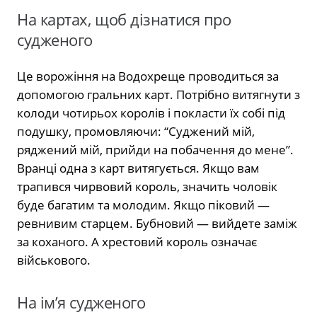
На картах, щоб дізнатися про
судженого
Це ворожіння на Водохреще проводиться за
допомогою гральних карт. Потрібно витягнути з
колоди чотирьох королів і покласти їх собі під
подушку, промовляючи: “Суджений мій,
ряджений мій, прийди на побачення до мене”.
Вранці одна з карт витягується. Якщо вам
трапився чирвовий король, значить чоловік
буде багатим та молодим. Якщо піковий —
ревнивим старцем. Бубновий — вийдете заміж
за коханого. А хрестовий король означає
військового.
На ім’я судженого