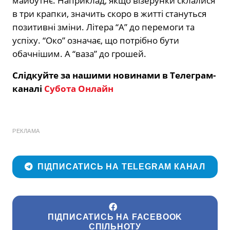
майбутнє. Наприклад, якщо візерунки склалися
в три крапки, значить скоро в житті стануться
позитивні зміни. Літера “А” до перемоги та
успіху. “Око” означає, що потрібно бути
обачнішим. А “ваза” до грошей.
Слідкуйте за нашими новинами в Телеграм-
каналі
Субота Онлайн
РЕКЛАМА
ПІДПИСАТИСЬ НА TELEGRAM КАНАЛ
ПІДПИСАТИСЬ НА FACEBOOK
СПІЛЬНОТУ