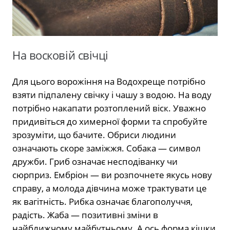
На восковій свічці
Для цього ворожіння на Водохреще потрібно
взяти підпалену свічку і чашу з водою. На воду
потрібно накапати розтоплений віск. Уважно
придивіться до химерної форми та спробуйте
зрозуміти, що бачите. Обриси людини
означають скоре заміжжя. Собака — символ
дружби. Гриб означає несподіванку чи
сюрприз. Ембріон — ви розпочнете якусь нову
справу, а молода дівчина може трактувати це
як вагітність. Рибка означає благополуччя,
радість. Жаба — позитивні зміни в
найближчому майбутньому. А ось форма кішки