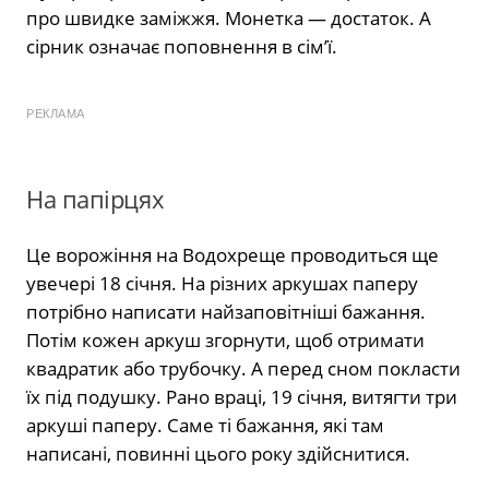
про швидке заміжжя. Монетка — достаток. А
сірник означає поповнення в сім’ї.
РЕКЛАМА
На папірцях
Це ворожіння на Водохреще проводиться ще
увечері 18 січня. На різних аркушах паперу
потрібно написати найзаповітніші бажання.
Потім кожен аркуш згорнути, щоб отримати
квадратик або трубочку. А перед сном покласти
їх під подушку. Рано враці, 19 січня, витягти три
аркуші паперу. Саме ті бажання, які там
написані, повинні цього року здійснитися.