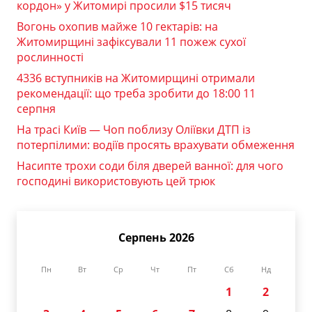
кордон» у Житомирі просили $15 тисяч
Вогонь охопив майже 10 гектарів: на
Житомирщині зафіксували 11 пожеж сухої
рослинності
4336 вступників на Житомирщині отримали
рекомендації: що треба зробити до 18:00 11
серпня
На трасі Київ — Чоп поблизу Оліївки ДТП із
потерпілими: водіїв просять врахувати обмеження
Насипте трохи соди біля дверей ванної: для чого
господині використовують цей трюк
Серпень 2026
Пн
Вт
Ср
Чт
Пт
Сб
Нд
1
2