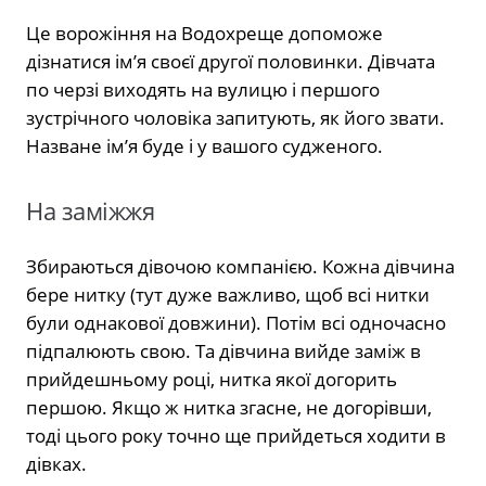
Це ворожіння на Водохреще допоможе
дізнатися ім’я своєї другої половинки. Дівчата
по черзі виходять на вулицю і першого
зустрічного чоловіка запитують, як його звати.
Назване ім’я буде і у вашого судженого.
На заміжжя
Збираються дівочою компанією. Кожна дівчина
бере нитку (тут дуже важливо, щоб всі нитки
були однакової довжини). Потім всі одночасно
підпалюють свою. Та дівчина вийде заміж в
прийдешньому році, нитка якої догорить
першою. Якщо ж нитка згасне, не догорівши,
тоді цього року точно ще прийдеться ходити в
дівках.