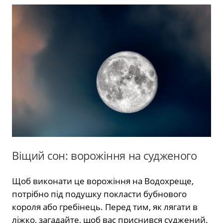
Віщий сон: ворожіння на судженого
Щоб виконати це ворожіння на Водохреще,
потрібно під подушку покласти бубнового
короля або гребінець. Перед тим, як лягати в
ліжко, загадайте, щоб вас приснився суджений.