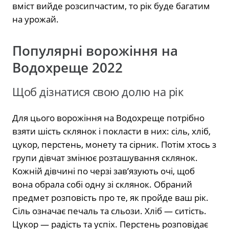
вміст вийде розсипчастим, то рік буде багатим
на урожай.
Популярні ворожіння на
Водохреще 2022
Щоб дізнатися свою долю на рік
Для цього ворожіння на Водохреще потрібно
взяти шість склянок і покласти в них: сіль, хліб,
цукор, перстень, монету та сірник. Потім хтось з
групи дівчат змінює розташування склянок.
Кожній дівчині по черзі зав’язують очі, щоб
вона обрала собі одну зі склянок. Обраний
предмет розповість про те, як пройде ваш рік.
Сіль означає печаль та сльози. Хліб — ситість.
Цукор — радість та успіх. Перстень розповідає