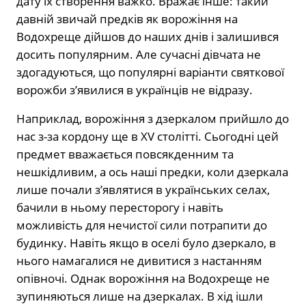
дату їх створення важко. Вражає інше: такий
давній звичай предків як ворожіння на
Водохреще дійшов до наших днів і залишився
досить популярним. Але сучасні дівчата не
здогадуються, що популярні варіанти святкової
ворожби з’явилися в українців не відразу.
Наприклад, ворожіння з дзеркалом прийшло до
нас з-за кордону ще в XV столітті. Сьогодні цей
предмет вважається повсякденним та
нешкідливим, а ось наші предки, коли дзеркала
лише почали з’являтися в українських селах,
бачили в ньому пересторогу і навіть
можливість для нечистої сили потрапити до
будинку. Навіть якщо в оселі було дзеркало, в
нього намагалися не дивитися з настанням
опівночі. Однак ворожіння на Водохреще не
зупиняються лише на дзеркалах. В хід ішли