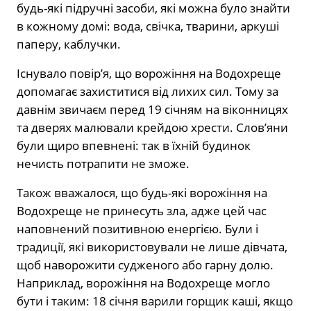
будь-які підручні засоби, які можна було знайти
в кожному домі: вода, свічка, тварини, аркуші
паперу, каблучки.
Існувало повір’я, що ворожіння на Водохреще
допомагає захиститися від лихих сил. Тому за
давнім звичаєм перед 19 січням на віконницях
та дверях малювали крейдою хрести. Слов’яни
були щиро впевнені: так в їхній будинок
нечисть потрапити не зможе.
Також вважалося, що будь-які ворожіння на
Водохреще не принесуть зла, адже цей час
наповнений позитивною енергією. Були і
традиції, які використовували не лише дівчата,
щоб наворожити судженого або гарну долю.
Наприклад, ворожіння на Водохреще могло
бути і таким: 18 січня варили горщик каші, якщо