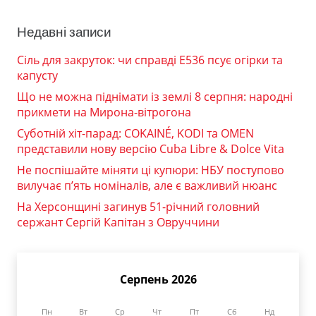
Недавні записи
Сіль для закруток: чи справді Е536 псує огірки та
капусту
Що не можна піднімати із землі 8 серпня: народні
прикмети на Мирона-вітрогона
Суботній хіт-парад: COKAINÉ, KODI та OMEN
представили нову версію Cuba Libre & Dolce Vita
Не поспішайте міняти ці купюри: НБУ поступово
вилучає п’ять номіналів, але є важливий нюанс
На Херсонщині загинув 51-річний головний
сержант Сергій Капітан з Овруччини
Серпень 2026
Пн
Вт
Ср
Чт
Пт
Сб
Нд