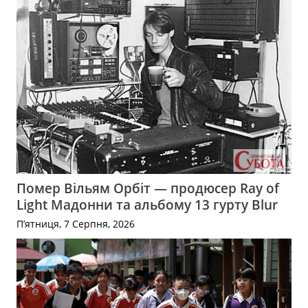
Помер Вільям Орбіт — продюсер Ray of
Light Мадонни та альбому 13 гурту Blur
П’ятниця, 7 Серпня, 2026