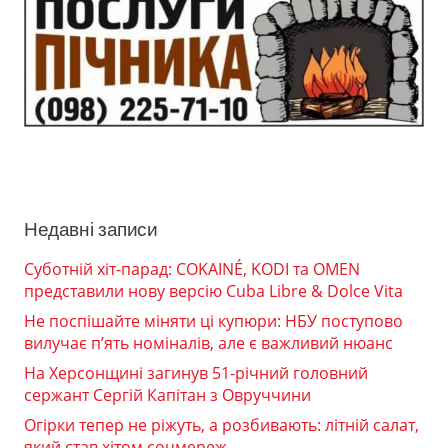
Недавні записи
Суботній хіт-парад: COKAINÉ, KODI та OMEN
представили нову версію Cuba Libre & Dolce Vita
Не поспішайте міняти ці купюри: НБУ поступово
вилучає п’ять номіналів, але є важливий нюанс
На Херсонщині загинув 51-річний головний
сержант Сергій Капітан з Овруччини
Огірки тепер не ріжуть, а розбивають: літній салат,
який став хітом соцмереж