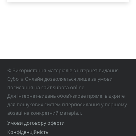
© Використання матеріалів з інтернет-видання
Субота Онлайн дозволяється лише за умови
посилання на сайт subota.online
Для інтернет-видань обов’язкове пряме, відкрите
для пошукових систем гіперпосилання у першому
абзаці на конкретний матеріал.
Умови договору оферти
Конфіденційність