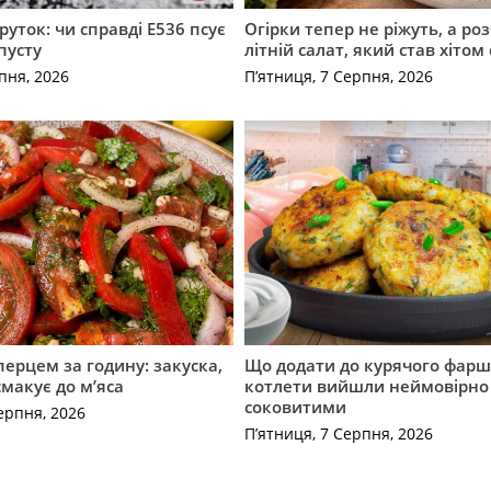
руток: чи справді Е536 псує
Огірки тепер не ріжуть, а ро
пусту
літній салат, який став хіто
пня, 2026
П’ятниця, 7 Серпня, 2026
перцем за годину: закуска,
Що додати до курячого фарш
смакує до м’яса
котлети вийшли неймовірно
соковитими
ерпня, 2026
П’ятниця, 7 Серпня, 2026