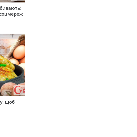
збивають:
м соцмереж
у, щоб