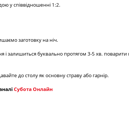
ою у співвідношенні 1:2.
лишаємо заготовку на ніч.
я і залишиться буквально протягом 3-5 хв. поварити 
авайте до столу як основну страву або гарнір.
аналі
Субота Онлайн