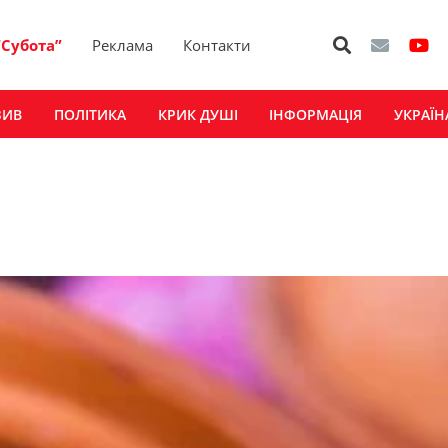
“Субота”
Реклама
Контакти
ЗИВ
ПОЛІТИКА
КРИК ДУШІ
ІНФОРМАЦІЯ
УКРАЇН