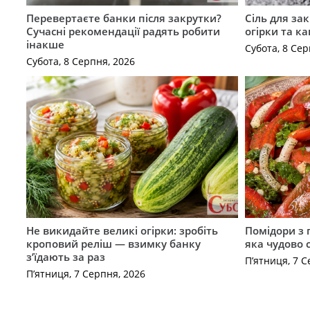
Перевертаєте банки після закрутки?
Сіль для зак
Сучасні рекомендації радять робити
огірки та ка
інакше
Субота, 8 Сер
Субота, 8 Серпня, 2026
Не викидайте великі огірки: зробіть
Помідори з 
кроповий реліш — взимку банку
яка чудово 
з’їдають за раз
П’ятниця, 7 С
П’ятниця, 7 Серпня, 2026