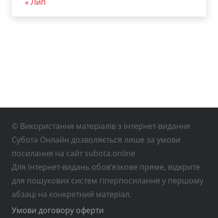
« Лип
© Використання матеріалів з інтернет-видання
Субота Онлайн дозволяється лише за умови
посилання на сайт subota.online
Для інтернет-видань обов’язкове пряме, відкрите
для пошукових систем гіперпосилання у першому
абзаці на конкретний матеріал.
Умови договору оферти