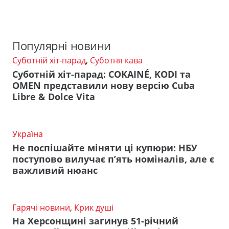
Популярні новини
Суботній хіт-парад
,
Суботня кава
Суботній хіт-парад: COKAINÉ, KODI та
OMEN представили нову версію Cuba
Libre & Dolce Vita
Україна
Не поспішайте міняти ці купюри: НБУ
поступово вилучає п’ять номіналів, але є
важливий нюанс
Гарячі новини
,
Крик душі
На Херсонщині загинув 51-річний