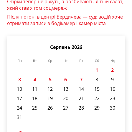
Огірки тепер не ріжуть, а розбивають: літній салат,
який став хітом соцмереж
Після погоні в центрі Бердичева — суд: водій хоче
отримати записи з бодікамер і камер міста
Серпень 2026
Пн
Вт
Ср
Чт
Пт
Сб
Нд
1
2
3
4
5
6
7
8
9
10
11
12
13
14
15
16
17
18
19
20
21
22
23
24
25
26
27
28
29
30
31