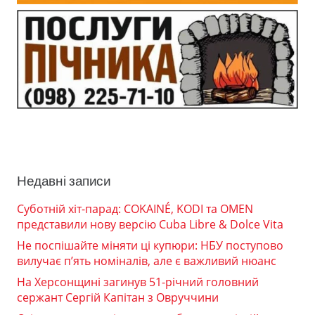
Недавні записи
Суботній хіт-парад: COKAINÉ, KODI та OMEN
представили нову версію Cuba Libre & Dolce Vita
Не поспішайте міняти ці купюри: НБУ поступово
вилучає п’ять номіналів, але є важливий нюанс
На Херсонщині загинув 51-річний головний
сержант Сергій Капітан з Овруччини