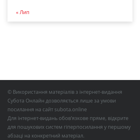
« Лип
© Використання матеріалів з інтернет-видання
Субота Онлайн дозволяється лише за умови
посилання на сайт subota.online
Для інтернет-видань обов’язкове пряме, відкрите
для пошукових систем гіперпосилання у першому
абзаці на конкретний матеріал.