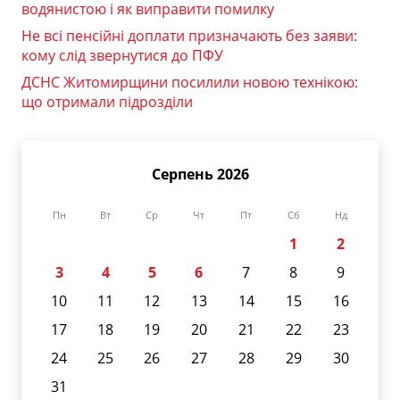
водянистою і як виправити помилку
Не всі пенсійні доплати призначають без заяви:
кому слід звернутися до ПФУ
ДСНС Житомирщини посилили новою технікою:
що отримали підрозділи
Серпень 2026
Пн
Вт
Ср
Чт
Пт
Сб
Нд
1
2
3
4
5
6
7
8
9
10
11
12
13
14
15
16
17
18
19
20
21
22
23
24
25
26
27
28
29
30
31