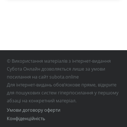
© Використання матеріалів з інтернет-видання
Субота Онлайн дозволяється лише за умови
посилання на сайт subota.online
Для інтернет-видань обов’язкове пряме, відкрите
для пошукових систем гіперпосилання у першому
абзаці на конкретний матеріал.
Умови договору оферти
Конфіденційність