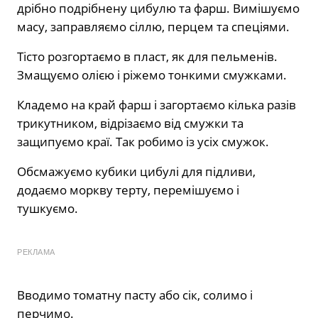
дрібно подрібнену цибулю та фарш. Вимішуємо
масу, заправляємо сіллю, перцем та спеціями.
Тісто розгортаємо в пласт, як для пельменів.
Змащуємо олією і ріжемо тонкими смужками.
Кладемо на край фарш і загортаємо кілька разів
трикутником, відрізаємо від смужки та
защипуємо краї. Так робимо із усіх смужок.
Обсмажуємо кубики цибулі для підливи,
додаємо моркву терту, перемішуємо і
тушкуємо.
РЕКЛАМА
Вводимо томатну пасту або сік, солимо і
перчимо.