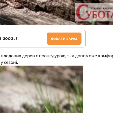
В GOOGLE
ДОДАТИ ЗАРАЗ
ня плодових дерев є процедурою, яка допоможе комфо
 сезоні.