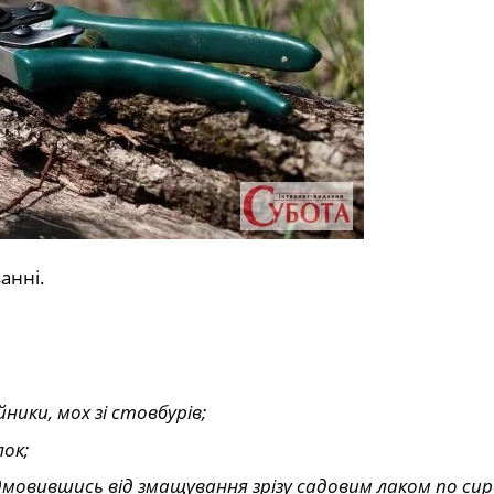
анні.
ники, мох зі стовбурів;
лок;
дмовившись від змащування зрізу садовим лаком по сир