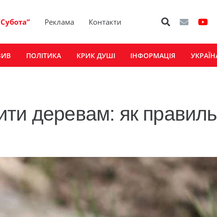
“Субота”
Реклама
Контакти
ЗИВ
ПОЛІТИКА
КРИК ДУШІ
ІНФОРМАЦІЯ
УКРАЇН
ти деревам: як правил