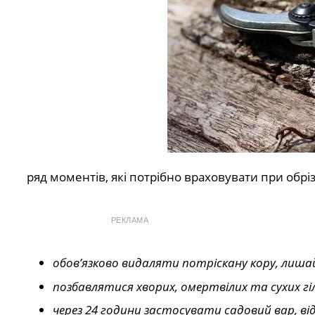
ряд моментів, які потрібно враховувати при обріз
РЕКЛАМА
обов’язково видаляти потріскану кору, лишай
позбавлятися хворих, омертвілих та сухих гі
через 24 години застосувати садовий вар, ві