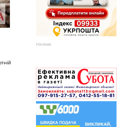
РЕКЛАМА
ртній