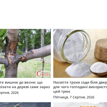
те вишню до весни: що
Насипте трохи соди біля двер
різати на дереві саме зараз
для чого господині викорис
цей трюк
ерпня, 2026
П’ятниця, 7 Серпня, 2026