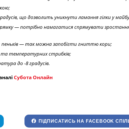
ькою;
градусів, що дозволить уникнути ламання гілки у май
напрямку — потрібно намагатися спрямувати зростанн
и пеньків — так можна запобігти гниттю кори;
я та температурних стрибків;
тура до -8 градусів.
аналі
Субота Онлайн
ПІДПИСАТИСЬ НА FACEBOOK СПІЛ