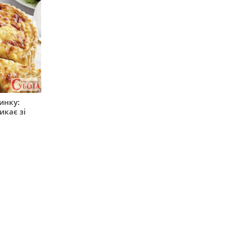
инку:
икає зі