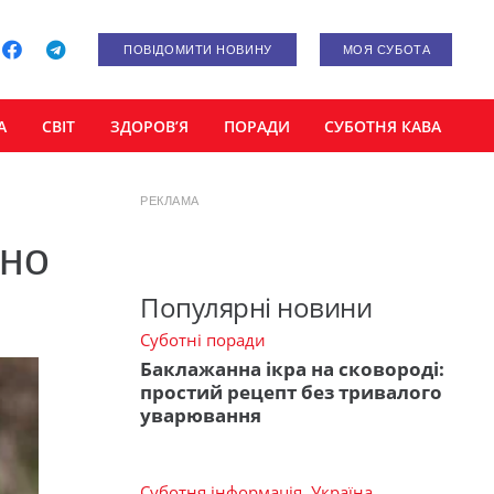
ПОВІДОМИТИ НОВИНУ
МОЯ СУБОТА
А
СВІТ
ЗДОРОВ’Я
ПОРАДИ
СУБОТНЯ КАВА
РЕКЛАМА
ьно
Популярні новини
Суботні поради
Баклажанна ікра на сковороді:
простий рецепт без тривалого
уварювання
Суботня інформація
,
Україна