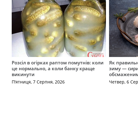
Розсіл в огірках раптом помутнів: коли
Як правиль
це нормально, а коли банку краще
зиму — сир
викинути
обсмажени
П’ятниця, 7 Серпня, 2026
Четвер, 6 Се