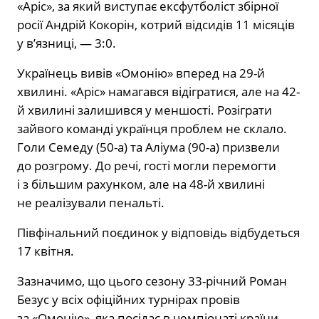
«Аріс», за який виступає ексфутболіст збірної
росії Андрій Кокорін, котрий відсидів 11 місяців
у в’язниці, — 3:0.
Українець вивів «Омонію» вперед на 29-й
хвилині. «Аріс» намагався відігратися, але на 42-
й хвилині залишився у меншості. Розіграти
зайвого команді українця проблем не склало.
Голи Семеду (50-а) та Аліума (90-а) призвели
до розгрому. До речі, гості могли перемогти
і з більшим рахунком, але на 48-й хвилині
не реалізували пенальті.
Півфінальний поєдинок у відповідь відбудеться
17 квітня.
Зазначимо, що цього сезону 33-річний Роман
Безус у всіх офіційних турнірах провів
за «Омонію», яка посідає в чемпіонаті країни