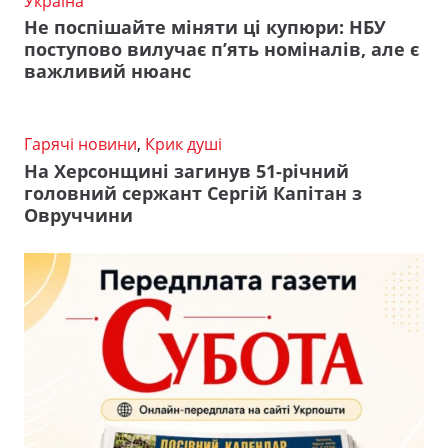
Україна
Не поспішайте міняти ці купюри: НБУ
поступово вилучає п’ять номіналів, але є
важливий нюанс
Гарячі новини
,
Крик душі
На Херсонщині загинув 51-річний
головний сержант Сергій Капітан з
Овруччини