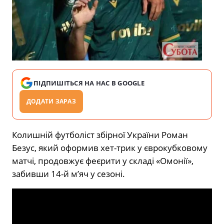
ПІДПИШІТЬСЯ НА НАС В GOOGLE
ДОДАТИ ЗАРАЗ
Колишній футболіст збірної України Роман
Безус, який оформив хет-трик у єврокубковому
матчі, продовжує феєрити у складі «Омонії»,
забивши 14-й м’яч у сезоні.