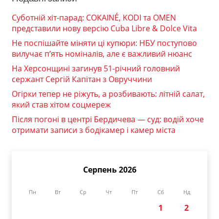
Суботній хіт-парад: COKAINÉ, KODI та OMEN
представили нову версію Cuba Libre & Dolce Vita
Не поспішайте міняти ці купюри: НБУ поступово
вилучає п’ять номіналів, але є важливий нюанс
На Херсонщині загинув 51-річний головний
сержант Сергій Капітан з Овруччини
Огірки тепер не ріжуть, а розбивають: літній салат,
який став хітом соцмереж
Після погоні в центрі Бердичева — суд: водій хоче
отримати записи з бодікамер і камер міста
Серпень 2026
Пн
Вт
Ср
Чт
Пт
Сб
Нд
1
2