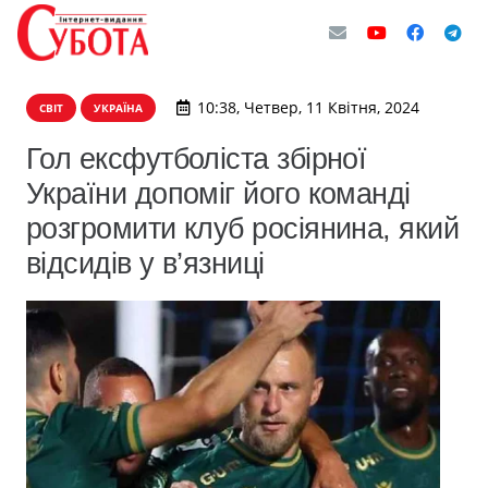
10:38, Четвер, 11 Квітня, 2024
СВІТ
УКРАЇНА
Гол ексфутболіста збірної
України допоміг його команді
розгромити клуб росіянина, який
відсидів у в’язниці