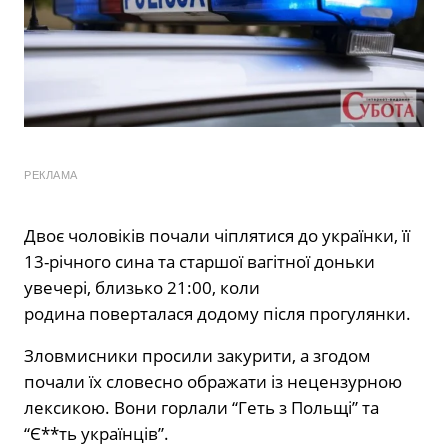
РЕКЛАМА
Двоє чоловіків почали чіплятися до українки, її
13-річного сина та старшої вагітної доньки
увечері, близько 21:00, коли
родина поверталася додому після прогулянки.
Зловмисники просили закурити, а згодом
почали їх словесно ображати із нецензурною
лексикою. Вони горлали “Геть з Польщі” та
“Є**ть українців”.