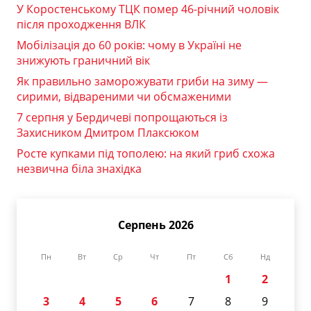
У Коростенському ТЦК помер 46-річний чоловік
після проходження ВЛК
Мобілізація до 60 років: чому в Україні не
знижують граничний вік
Як правильно заморожувати гриби на зиму —
сирими, відвареними чи обсмаженими
7 серпня у Бердичеві попрощаються із
Захисником Дмитром Плаксюком
Росте купками під тополею: на який гриб схожа
незвична біла знахідка
Серпень 2026
Пн
Вт
Ср
Чт
Пт
Сб
Нд
1
2
3
4
5
6
7
8
9