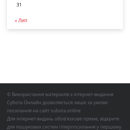
31
« Лип
© Використання матеріалів з інтернет-видання
Субота Онлайн дозволяється лише за умови
посилання на сайт subota.online
Для інтернет-видань обов’язкове пряме, відкрите
для пошукових систем гіперпосилання у першому