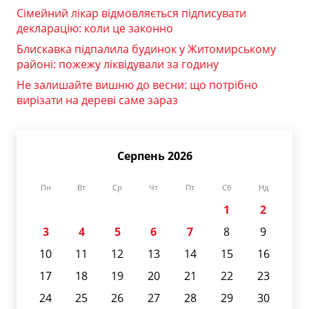
Сімейний лікар відмовляється підписувати
декларацію: коли це законно
Блискавка підпалила будинок у Житомирському
районі: пожежу ліквідували за годину
Не залишайте вишню до весни: що потрібно
вирізати на дереві саме зараз
Серпень 2026
Пн
Вт
Ср
Чт
Пт
Сб
Нд
1
2
3
4
5
6
7
8
9
10
11
12
13
14
15
16
17
18
19
20
21
22
23
24
25
26
27
28
29
30