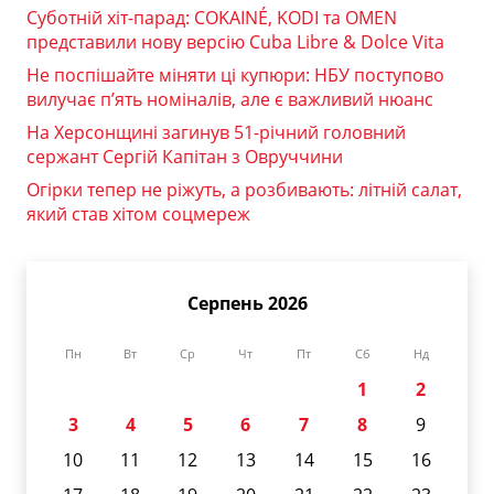
Суботній хіт-парад: COKAINÉ, KODI та OMEN
представили нову версію Cuba Libre & Dolce Vita
Не поспішайте міняти ці купюри: НБУ поступово
вилучає п’ять номіналів, але є важливий нюанс
На Херсонщині загинув 51-річний головний
сержант Сергій Капітан з Овруччини
Огірки тепер не ріжуть, а розбивають: літній салат,
який став хітом соцмереж
Серпень 2026
Пн
Вт
Ср
Чт
Пт
Сб
Нд
1
2
3
4
5
6
7
8
9
10
11
12
13
14
15
16