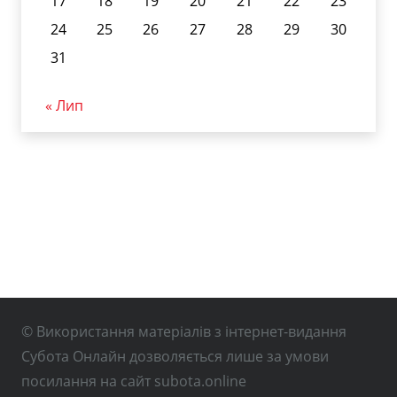
17
18
19
20
21
22
23
24
25
26
27
28
29
30
31
« Лип
© Використання матеріалів з інтернет-видання
Субота Онлайн дозволяється лише за умови
посилання на сайт subota.online