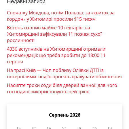
Недавні записи
Спочатку Молдова, потім Польща: за «квиток за
кордон» у Житомирі просили $15 тисяч
Вогонь охопив майже 10 гектарів: на
Житомирщині зафіксували 11 пожеж сухої
рослинності
4336 вступників на Житомирщині отримали
рекомендації: що треба зробити до 18:00 11
серпня
На трасі Київ — Чоп поблизу Оліївки ДТП із
потерпілими: водіїв просять врахувати обмеження
Насипте трохи соди біля дверей ванної: для чого
господині використовують цей трюк
Серпень 2026
Пн
Вт
Ср
Чт
Пт
Сб
Нд