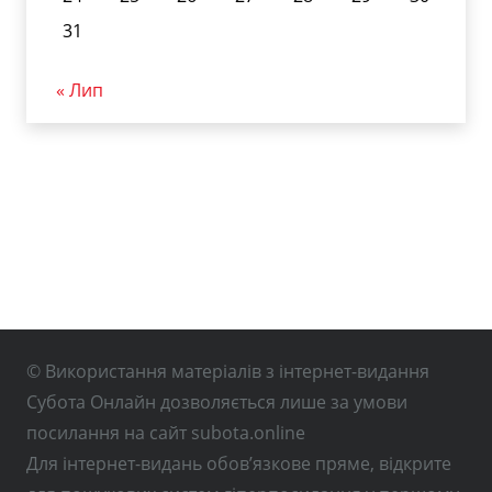
31
« Лип
© Використання матеріалів з інтернет-видання
Субота Онлайн дозволяється лише за умови
посилання на сайт subota.online
Для інтернет-видань обов’язкове пряме, відкрите