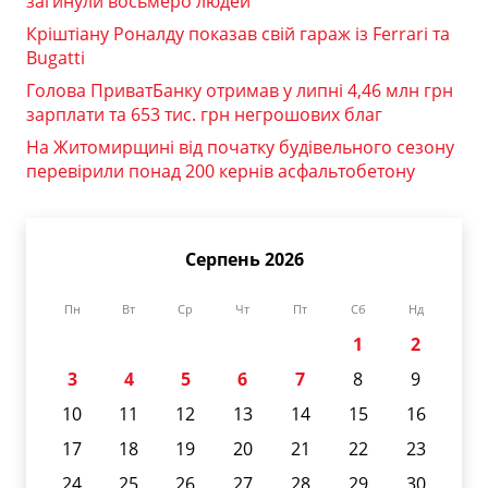
загинули восьмеро людей
Кріштіану Роналду показав свій гараж із Ferrari та
Bugatti
Голова ПриватБанку отримав у липні 4,46 млн грн
зарплати та 653 тис. грн негрошових благ
На Житомирщині від початку будівельного сезону
перевірили понад 200 кернів асфальтобетону
Серпень 2026
Пн
Вт
Ср
Чт
Пт
Сб
Нд
1
2
3
4
5
6
7
8
9
10
11
12
13
14
15
16
17
18
19
20
21
22
23
24
25
26
27
28
29
30