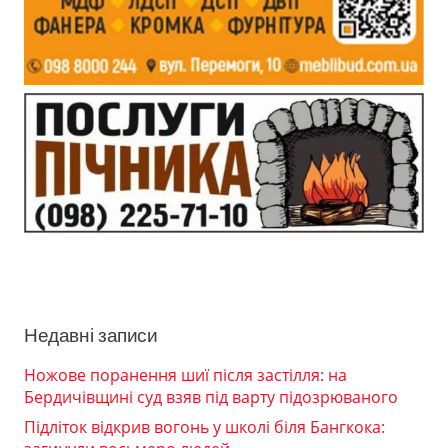
Недавні записи
Ножове поранення шиї після застілля: на
Бердичівщині суд взяв під варту підозрюваного
Підліток відкрив вогонь у школі біля Бангкока: