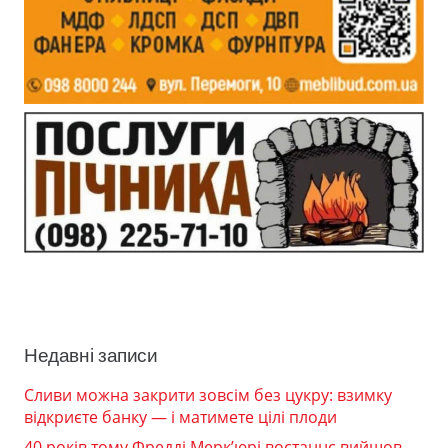
Недавні записи
Сливи можна закрити зовсім без цукру: взимку
відкриєте банку — і матимете цілі плоди
40 років тому Фредді Мерк’юрі востаннє вийшов