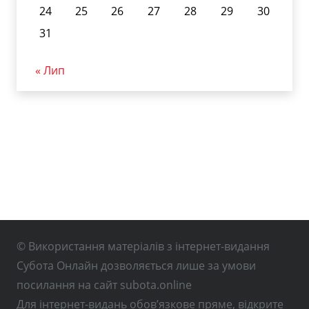
24
25
26
27
28
29
30
31
« Лип
© Використання матеріалів з інтернет-видання
Субота Онлайн дозволяється лише за умови
посилання на сайт subota.online
Для інтернет-видань обов’язкове пряме, відкрите