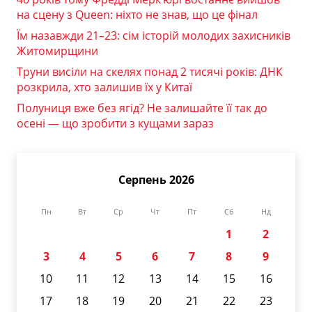
на сцену з Queen: ніхто не знав, що це фінал
Їм назавжди 21–23: сім історій молодих захисників
Житомирщини
Труни висіли на скелях понад 2 тисячі років: ДНК
розкрила, хто залишив їх у Китаї
Полуниця вже без ягід? Не залишайте її так до
осені — що зробити з кущами зараз
Серпень 2026
Пн
Вт
Ср
Чт
Пт
Сб
Нд
1
2
3
4
5
6
7
8
9
10
11
12
13
14
15
16
17
18
19
20
21
22
23