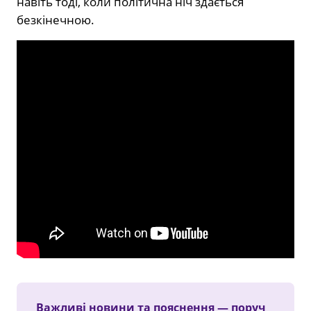
навіть тоді, коли політична ніч здається
безкінечною.
Важливі новини та пояснення — поруч