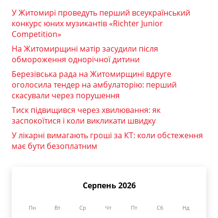
У Житомирі проведуть перший всеукраїнський
конкурс юних музикантів «Richter Junior
Competition»
На Житомирщині матір засудили після
обмороження однорічної дитини
Березівська рада на Житомирщині вдруге
оголосила тендер на амбулаторію: перший
скасували через порушення
Тиск підвищився через хвилювання: як
заспокоїтися і коли викликати швидку
У лікарні вимагають гроші за КТ: коли обстеження
має бути безоплатним
Серпень 2026
Пн
Вт
Ср
Чт
Пт
Сб
Нд