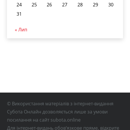
24
25
26
27
28
29
30
31
« Лип
© Використання матеріалів з інтернет-видання
Субота Онлайн дозволяється лише за умови
посилання на сайт subota.online
Для інтернет-видань обов’язкове пряме, відкрите