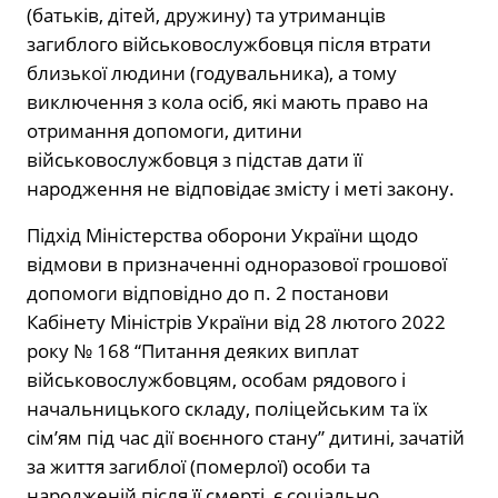
(батьків, дітей, дружину) та утриманців
загиблого військовослужбовця після втрати
близької людини (годувальника), а тому
виключення з кола осіб, які мають право на
отримання допомоги, дитини
військовослужбовця з підстав дати її
народження не відповідає змісту і меті закону.
Підхід Міністерства оборони України щодо
відмови в призначенні одноразової грошової
допомоги відповідно до п. 2 постанови
Кабінету Міністрів України від 28 лютого 2022
року № 168 “Питання деяких виплат
військовослужбовцям, особам рядового і
начальницького складу, поліцейським та їх
сім’ям під час дії воєнного стану” дитині, зачатій
за життя загиблої (померлої) особи та
народженій після її смерті, є соціально