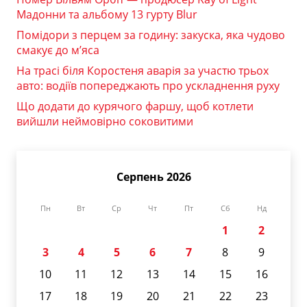
Мадонни та альбому 13 гурту Blur
Помідори з перцем за годину: закуска, яка чудово
смакує до м’яса
На трасі біля Коростеня аварія за участю трьох
авто: водіїв попереджають про ускладнення руху
Що додати до курячого фаршу, щоб котлети
вийшли неймовірно соковитими
Серпень 2026
Пн
Вт
Ср
Чт
Пт
Сб
Нд
1
2
3
4
5
6
7
8
9
10
11
12
13
14
15
16
17
18
19
20
21
22
23