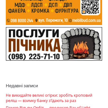
Недавні записи
Не викидайте великі огірки: зробіть кроповий
реліш — взимку банку з’їдають за раз
Помер Вільям Орбіт — продюсер Ray of Light