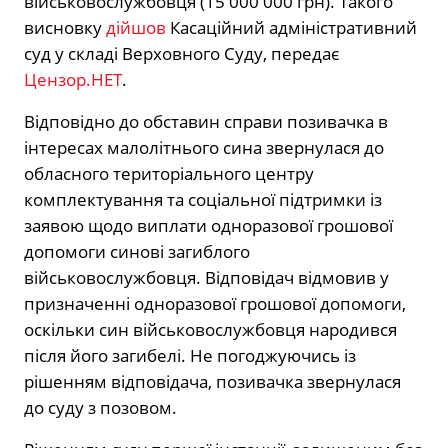
військовослужбовця (15 000 000 грн). Такого
висновку
дійшов
Касаційний адміністративний
суд у складі Верховного Суду, передає
Цензор.НЕТ
.
Відповідно до обставин справи позивачка в
інтересах малолітнього сина звернулася до
обласного територіального центру
комплектування та соціальної підтримки із
заявою щодо виплати одноразової грошової
допомоги синові загиблого
військовослужбовця. Відповідач відмовив у
призначенні одноразової грошової допомоги,
оскільки син військовослужбовця народився
після його загибелі. Не погоджуючись із
рішенням відповідача, позивачка звернулася
до суду з позовом.