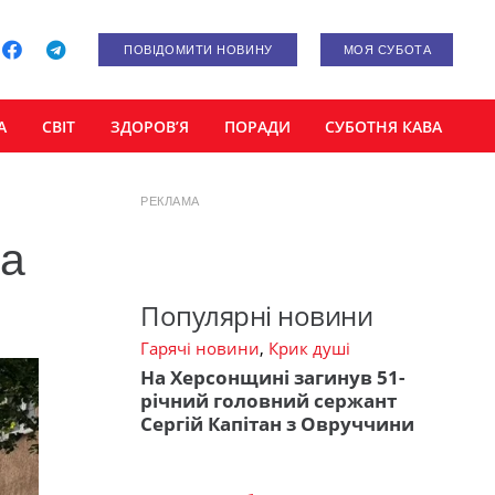
ПОВІДОМИТИ НОВИНУ
МОЯ СУБОТА
А
СВІТ
ЗДОРОВ’Я
ПОРАДИ
СУБОТНЯ КАВА
РЕКЛАМА
са
Популярні новини
Гарячі новини
,
Крик душі
На Херсонщині загинув 51-
річний головний сержант
Сергій Капітан з Овруччини