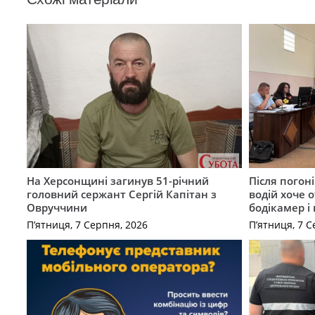
На Херсонщині загинув 51-річний
Після погон
головний сержант Сергій Капітан з
водій хоче 
Овруччини
бодікамер і
П’ятниця, 7 Серпня, 2026
П’ятниця, 7 С