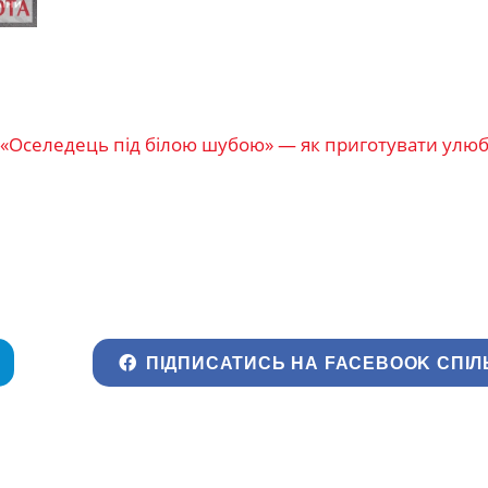
т «Оселедець під білою шубою» — як приготувати улю
ПІДПИСАТИСЬ НА FACEBOOK СПІЛ