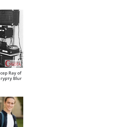
сер Ray of
гурту Blur