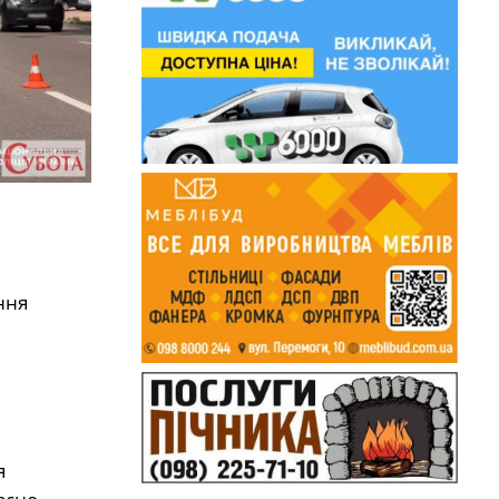
ння
я