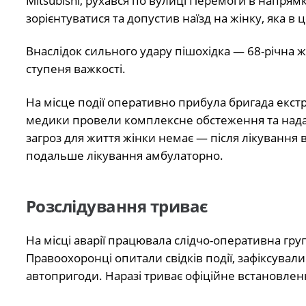
Mitsubishi, рухався по вулиці Перемоги в напрямк
зорієнтуватися та допустив наїзд на жінку, яка 
Внаслідок сильного удару пішохідка — 68-річна
ступеня важкості.
На місце події оперативно прибула бригада екстр
медики провели комплексне обстеження та надал
загроз для життя жінки немає — після лікування в
подальше лікування амбулаторно.
Розслідування триває
На місці аварії працювала слідчо-оперативна гр
Правоохоронці опитали свідків події, зафіксувал
автопригоди. Наразі триває офіційне встановлен