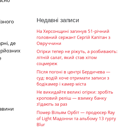
асно
Недавні записи
ізного
На Херсонщині загинув 51-річний
головний сержант Сергій Капітан з
рні, де
Овруччини
ерйозних
Огірки тепер не ріжуть, а розбивають:
літній салат, який став хітом
е
соцмереж
Після погоні в центрі Бердичева —
суд: водій хоче отримати записи з
бодікамер і камер міста
Не викидайте великі огірки: зробіть
кроповий реліш — взимку банку
з’їдають за раз
тавини
Помер Вільям Орбіт — продюсер Ray
of Light Мадонни та альбому 13 гурту
Blur