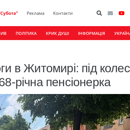
“Субота”
Реклама
Контакти
ЗИВ
ПОЛІТИКА
КРИК ДУШІ
ІНФОРМАЦІЯ
УКРАЇН
ги в Житомирі: під коле
68-річна пенсіонерка