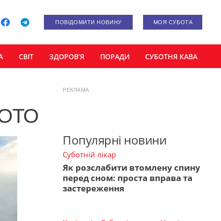
ПОВІДОМИТИ НОВИНУ
МОЯ СУБОТА
А
СВІТ
ЗДОРОВ’Я
ПОРАДИ
СУБОТНЯ КАВА
РЕКЛАМА
ФОТО
Популярні новини
Суботній лікар
Як розслабити втомлену спину
перед сном: проста вправа та
застереження