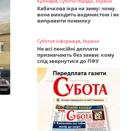
Кулінарія
,
Суботні поради
,
Україна
Кабачкова ікра на зиму: чому
вона виходить водянистою і як
виправити помилку
Суботня інформація
,
Україна
Не всі пенсійні доплати
призначають без заяви: кому
слід звернутися до ПФУ