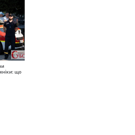
ни
хніки: що