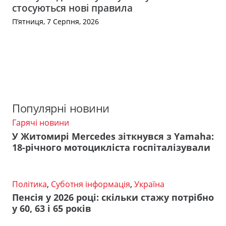
стосуються нові правила
П’ятниця, 7 Серпня, 2026
Популярні новини
Гарячі новини
У Житомирі Mercedes зіткнувся з Yamaha:
18-річного мотоцикліста госпіталізували
Політика
,
Суботня інформація
,
Україна
Пенсія у 2026 році: скільки стажу потрібно
у 60, 63 і 65 років