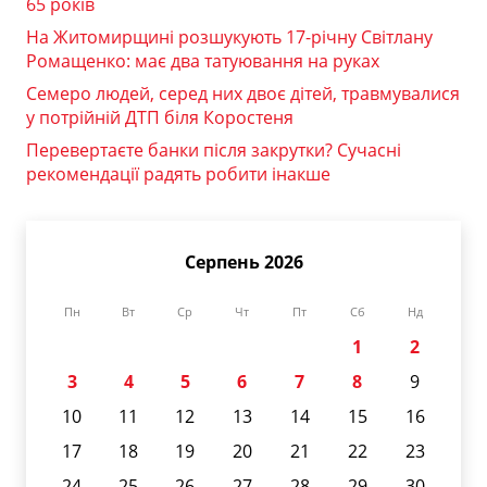
65 років
На Житомирщині розшукують 17-річну Світлану
Ромащенко: має два татуювання на руках
Семеро людей, серед них двоє дітей, травмувалися
у потрійній ДТП біля Коростеня
Перевертаєте банки після закрутки? Сучасні
рекомендації радять робити інакше
Серпень 2026
Пн
Вт
Ср
Чт
Пт
Сб
Нд
1
2
3
4
5
6
7
8
9
10
11
12
13
14
15
16
17
18
19
20
21
22
23
24
25
26
27
28
29
30