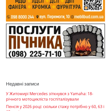
Недавні записи
У Житомирі Mercedes зіткнувся з Yamaha: 18-
річного мотоцикліста госпіталізували
Пенсія у 2026 році: скільки стажу потрібно у 60, 63 і