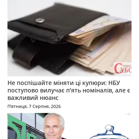
Не поспішайте міняти ці купюри: НБУ
поступово вилучає п’ять номіналів, але є
важливий нюанс
П’ятниця, 7 Серпня, 2026