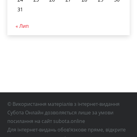
31
« Лип
© Використання матеріалів з інтернет-видання
Субота Онлайн дозволяється лише за умови
посилання на сайт subota.online
Для інтернет-видань обов’язкове пряме, відкрите