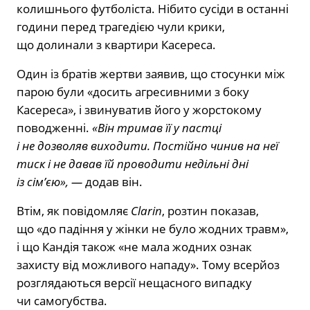
колишнього футболіста. Нібито сусіди в останні
години перед трагедією чули крики,
що долинали з квартири Касереса.
Один із братів жертви заявив, що стосунки між
парою були «досить агресивними з боку
Касереса», і звинуватив його у жорстокому
поводженні.
«Він тримав її у пастці
і не дозволяв виходити. Постійно чинив на неї
тиск і не давав їй проводити недільні дні
із сім’єю», —
додав він.
Втім, як повідомляє
Clarin
, розтин показав,
що «до падіння у жінки не було жодних травм»,
і що Кандія також «не мала жодних ознак
захисту від можливого нападу». Тому всерйоз
розглядаються версії нещасного випадку
чи самогубства.