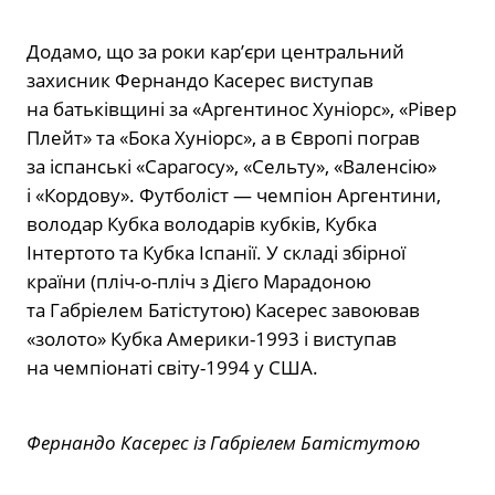
Додамо, що за роки кар’єри центральний
захисник Фернандо Касерес виступав
на батьківщині за «Аргентинос Хуніорс», «Рівер
Плейт» та «Бока Хуніорс», а в Європі пограв
за іспанські «Сарагосу», «Сельту», «Валенсію»
і «Кордову». Футболіст — чемпіон Аргентини,
володар Кубка володарів кубків, Кубка
Інтертото та Кубка Іспанії. У складі збірної
країни (пліч-о-пліч з Дієго Марадоною
та Габріелем Батістутою) Касерес завоював
«золото» Кубка Америки-1993 і виступав
на чемпіонаті світу-1994 у США.
Фернандо Касерес із Габріелем Батістутою