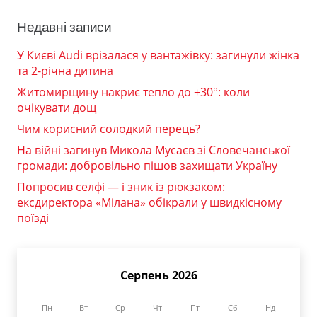
Недавні записи
У Києві Audi врізалася у вантажівку: загинули жінка
та 2-річна дитина
Житомирщину накриє тепло до +30°: коли
очікувати дощ
Чим корисний солодкий перець?
На війні загинув Микола Мусаєв зі Словечанської
громади: добровільно пішов захищати Україну
Попросив селфі — і зник із рюкзаком:
ексдиректора «Мілана» обікрали у швидкісному
поїзді
Серпень 2026
Пн
Вт
Ср
Чт
Пт
Сб
Нд