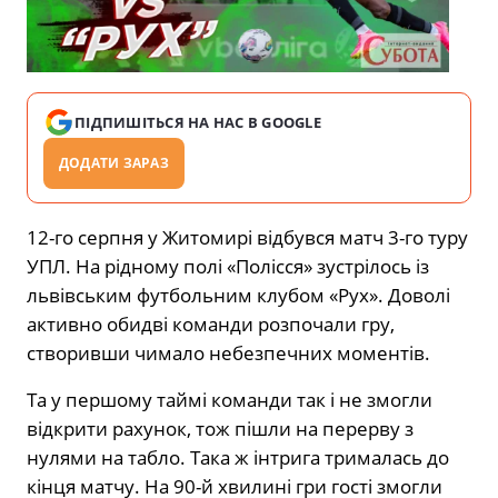
ПІДПИШІТЬСЯ НА НАС В GOOGLE
ДОДАТИ ЗАРАЗ
12-го серпня у Житомирі відбувся матч 3-го туру
УПЛ. На рідному полі «Полісся» зустрілось із
львівським футбольним клубом «Рух». Доволі
активно обидві команди розпочали гру,
створивши чимало небезпечних моментів.
Та у першому таймі команди так і не змогли
відкрити рахунок, тож пішли на перерву з
нулями на табло. Така ж інтрига трималась до
кінця матчу. На 90-й хвилині гри гості змогли