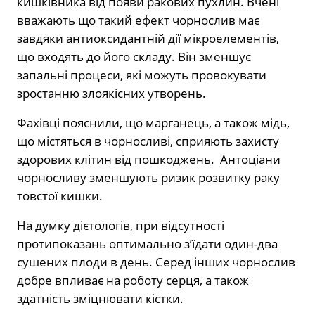
кишківника від появи ракових пухлин. Вчені
вважають що такий ефект чорнослив має
завдяки антиоксидантній дії мікроелементів,
що входять до його складу. Він зменшує
запальні процеси, які можуть провокувати
зростанню злоякісних утворень.
Фахівці пояснили, що марганець, а також мідь,
що містяться в чорносливі, сприяють захисту
здорових клітин від пошкоджень. Антоціани
чорносливу зменшують ризик розвитку раку
товстої кишки.
На думку дієтологів, при відсутності
протипоказань оптимально з’їдати один-два
сушених плоди в день. Серед інших чорнослив
добре впливає на роботу серця, а також
здатність зміцнювати кістки.