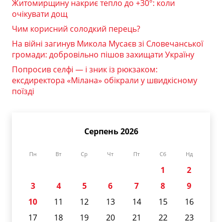
Житомирщину накриє тепло до +30°: коли
очікувати дощ
Чим корисний солодкий перець?
На війні загинув Микола Мусаєв зі Словечанської
громади: добровільно пішов захищати Україну
Попросив селфі — і зник із рюкзаком:
ексдиректора «Мілана» обікрали у швидкісному
поїзді
Серпень 2026
Пн
Вт
Ср
Чт
Пт
Сб
Нд
1
2
3
4
5
6
7
8
9
10
11
12
13
14
15
16
17
18
19
20
21
22
23