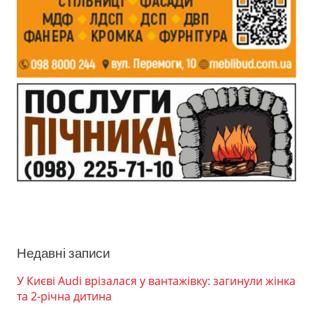
Недавні записи
У Києві Audi врізалася у вантажівку: загинули жінка
та 2-річна дитина