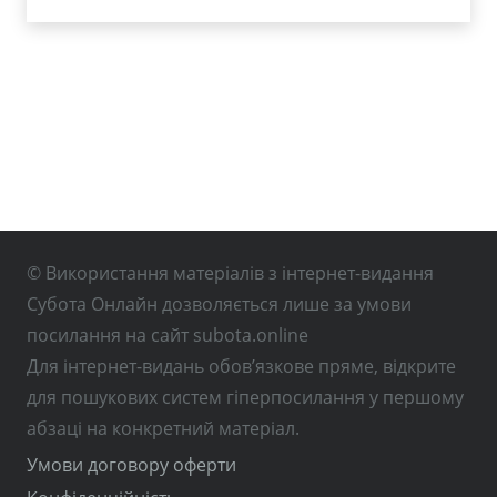
© Використання матеріалів з інтернет-видання
Субота Онлайн дозволяється лише за умови
посилання на сайт subota.online
Для інтернет-видань обов’язкове пряме, відкрите
для пошукових систем гіперпосилання у першому
абзаці на конкретний матеріал.
Умови договору оферти