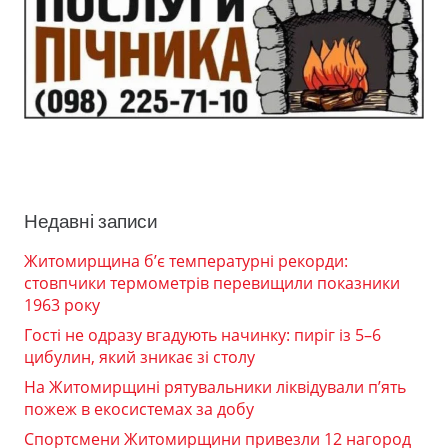
Недавні записи
Житомирщина б’є температурні рекорди:
стовпчики термометрів перевищили показники
1963 року
Гості не одразу вгадують начинку: пиріг із 5–6
цибулин, який зникає зі столу
На Житомирщині рятувальники ліквідували п’ять
пожеж в екосистемах за добу
Спортсмени Житомирщини привезли 12 нагород