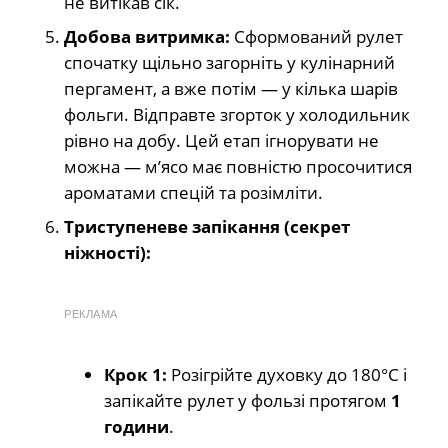
не витікав сік.
Добова витримка:
Сформований рулет
спочатку щільно загорніть у кулінарний
пергамент, а вже потім — у кілька шарів
фольги. Відправте згорток у холодильник
рівно на добу. Цей етап ігнорувати не
можна — м’ясо має повністю просочитися
ароматами спецій та розімліти.
Триступеневе запікання (секрет
ніжності):
РЕКЛАМА
Крок 1:
Розігрійте духовку до 180°C і
запікайте рулет у фользі протягом
1
години
.