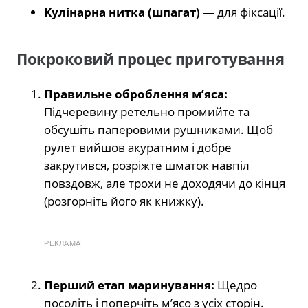
Кулінарна нитка (шпагат)
— для фіксації.
Покроковий процес приготування
Правильне оброблення м’яса:
Підчеревину ретельно промийте та
обсушіть паперовими рушниками. Щоб
рулет вийшов акуратним і добре
закрутився, розріжте шматок навпіл
повздовж, але трохи не доходячи до кінця
(розгорніть його як книжку).
РЕКЛАМА
Перший етап маринування:
Щедро
посоліть і поперчіть м’ясо з усіх сторін.