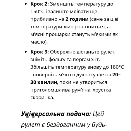
Крок 2:
Зменшіть температуру до
150°C і залиште млівати ще
приблизно на
2 години
(саме за цієї
температури жир розтопиться, а
м’ясні прошарки стануть м’якими як
масло).
Крок 3:
Обережно дістаньте рулет,
зніміть фольгу та пергамент.
Збільшіть температуру знову до 180°C
і поверніть м’ясо в духовку ще на
20–
30 хвилин
, поки не утвориться
приголомшлива рум’яна, хрустка
скоринка.
Універсальна подача:
Цей
рулет є бездоганним у будь-