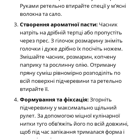
Руками ретельно втирайте спеції у м’ясні
волокна та сало.
Створення ароматної пасти:
Часник
натріть на дрібній тертці або пропустіть
через прес. З гілочок розмарину зніміть
голочки і дуже дрібно їх посічіть ножем.
Змішайте часник, розмарин, копчену
паприку та рослинну олію. Отриману
пряну суміш рівномірно розподіліть по
всій поверхні підчеревини та ретельно
втирайте її.
Формування та фіксація:
Згорніть
підчеревину у максимально щільний
рулет. За допомогою міцної кулінарної
нитки туго обв’яжіть його по всій довжині,
щоб під час запікання трималася форма і