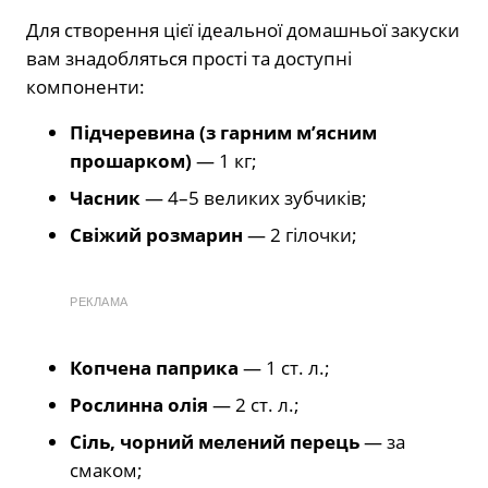
Для створення цієї ідеальної домашньої закуски
вам знадобляться прості та доступні
компоненти:
Підчеревина (з гарним мʼясним
прошарком)
— 1 кг;
Часник
— 4–5 великих зубчиків;
Свіжий розмарин
— 2 гілочки;
РЕКЛАМА
Копчена паприка
— 1 ст. л.;
Рослинна олія
— 2 ст. л.;
Сіль, чорний мелений перець
— за
смаком;