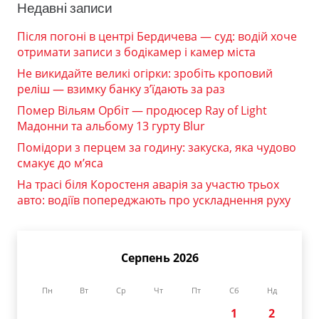
Недавні записи
Після погоні в центрі Бердичева — суд: водій хоче
отримати записи з бодікамер і камер міста
Не викидайте великі огірки: зробіть кроповий
реліш — взимку банку з’їдають за раз
Помер Вільям Орбіт — продюсер Ray of Light
Мадонни та альбому 13 гурту Blur
Помідори з перцем за годину: закуска, яка чудово
смакує до м’яса
На трасі біля Коростеня аварія за участю трьох
авто: водіїв попереджають про ускладнення руху
Серпень 2026
Пн
Вт
Ср
Чт
Пт
Сб
Нд
1
2