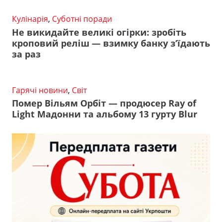
Кулінарія
,
Суботні поради
Не викидайте великі огірки: зробіть
кроповий реліш — взимку банку з’їдають
за раз
Гарячі новини
,
Світ
Помер Вільям Орбіт — продюсер Ray of
Light Мадонни та альбому 13 гурту Blur