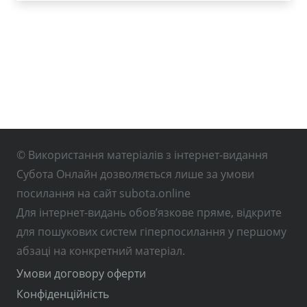
© Використання матеріалів з інтернет-видання
Субота Онлайн дозволяється лише за умови
посилання на сайт subota.online
Для інтернет-видань обов’язкове пряме, відкрите
для пошукових систем гіперпосилання у першому
абзаці на конкретний матеріал.
Умови договору оферти
Конфіденційність