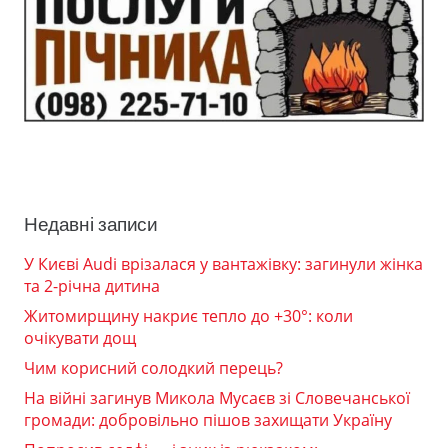
Недавні записи
У Києві Audi врізалася у вантажівку: загинули жінка
та 2-річна дитина
Житомирщину накриє тепло до +30°: коли
очікувати дощ
Чим корисний солодкий перець?
На війні загинув Микола Мусаєв зі Словечанської
громади: добровільно пішов захищати Україну