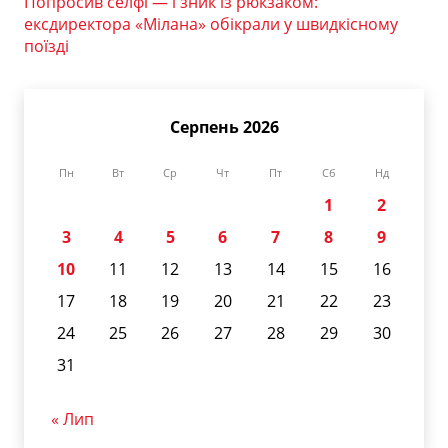
Попросив селфі — і зник із рюкзаком:
ексдиректора «Мілана» обікрали у швидкісному
поїзді
Серпень 2026
Пн
Вт
Ср
Чт
Пт
Сб
Нд
1
2
3
4
5
6
7
8
9
10
11
12
13
14
15
16
17
18
19
20
21
22
23
24
25
26
27
28
29
30
31
« Лип