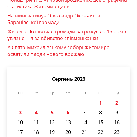
статистика Житомирщини
На війні загинув Олександр Окончик із
Баранівської громади
Жителю Потіївської громади загрожує до 15 років
ув’язнення за вбивство співмешканки
У Свято-Михайлівському соборі Житомира
освятили плоди нового врожаю
Серпень 2026
Пн
Вт
Ср
Чт
Пт
Сб
Нд
1
2
3
4
5
6
7
8
9
10
11
12
13
14
15
16
17
18
19
20
21
22
23