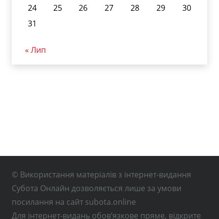
24
25
26
27
28
29
30
31
« Лип
© Використання матеріалів з інтернет-видання
Субота Онлайн дозволяється лише за умови
посилання на сайт subota.online
Для інтернет-видань обов’язкове пряме, відкрите