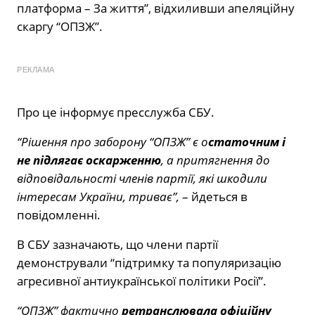
платформа – За життя”, відхиливши апеляційну
скаргу “ОПЗЖ”.
РЕКЛАМА
Про це інформує пресслужба СБУ.
“Рішення про заборону “ОПЗЖ” є о
статочним і
не підлягає оскарженню
, а притягнення до
відповідальності членів партії, які шкодили
інтересам України, триває”,
– йдеться в
повідомленні.
В СБУ зазначають, що члени партії
демонстрували “підтримку та популяризацію
агресивної антиукраїнської політики Росії”.
“ОПЗЖ” фактично
ретранслювала офіційну