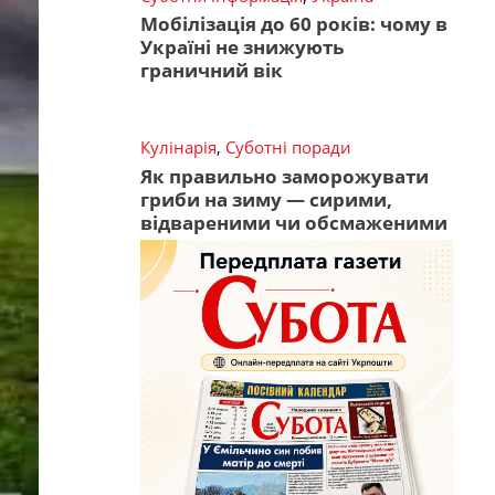
Мобілізація до 60 років: чому в
Україні не знижують
граничний вік
Кулінарія
,
Суботні поради
Як правильно заморожувати
гриби на зиму — сирими,
відвареними чи обсмаженими