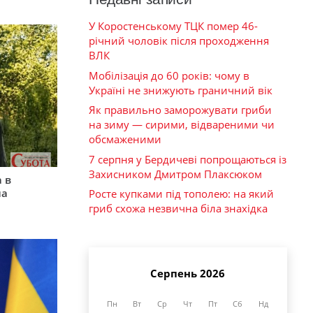
У Коростенському ТЦК помер 46-
річний чоловік після проходження
ВЛК
Мобілізація до 60 років: чому в
Україні не знижують граничний вік
Як правильно заморожувати гриби
на зиму — сирими, відвареними чи
обсмаженими
7 серпня у Бердичеві попрощаються із
Захисником Дмитром Плаксюком
 в
на
Росте купками під тополею: на який
гриб схожа незвична біла знахідка
Серпень 2026
Пн
Вт
Ср
Чт
Пт
Сб
Нд