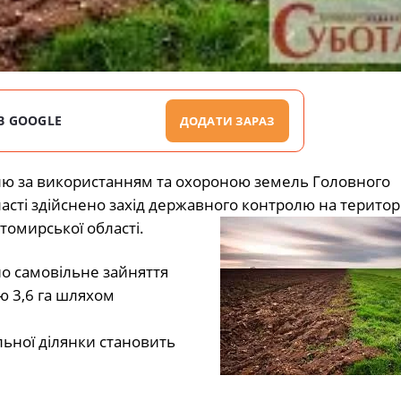
В GOOGLE
ДОДАТИ ЗАРАЗ
ю за використанням та охороною земель Головного
сті здійснено захід державного контролю на територі
томирської області.
о самовільне зайняття
 3,6 га шляхом
ьної ділянки становить