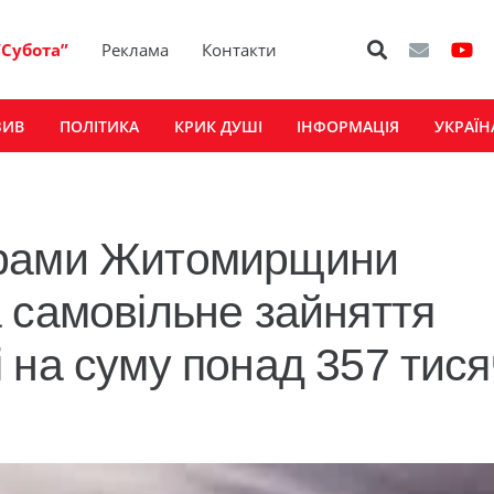
“Субота”
Реклама
Контакти
ЗИВ
ПОЛІТИКА
КРИК ДУШІ
ІНФОРМАЦІЯ
УКРАЇН
орами Житомирщини
 самовільне зайняття
 на суму понад 357 тися