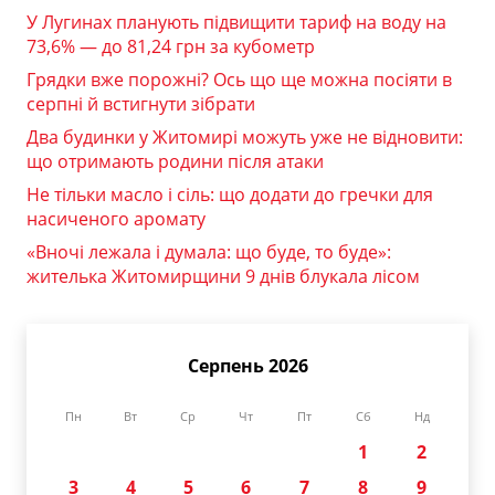
У Лугинах планують підвищити тариф на воду на
73,6% — до 81,24 грн за кубометр
Грядки вже порожні? Ось що ще можна посіяти в
серпні й встигнути зібрати
Два будинки у Житомирі можуть уже не відновити:
що отримають родини після атаки
Не тільки масло і сіль: що додати до гречки для
насиченого аромату
«Вночі лежала і думала: що буде, то буде»:
жителька Житомирщини 9 днів блукала лісом
Серпень 2026
Пн
Вт
Ср
Чт
Пт
Сб
Нд
1
2
3
4
5
6
7
8
9