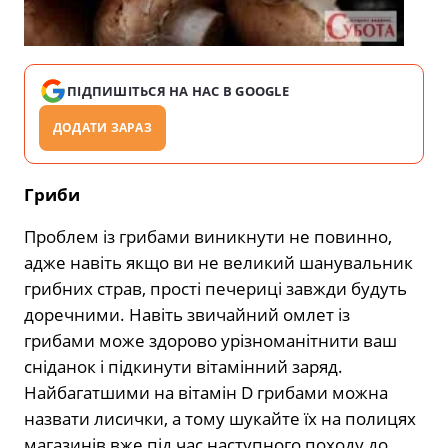
ПІДПИШІТЬСЯ НА НАС В GOOGLE
ДОДАТИ ЗАРАЗ
Гриби
Проблем із грибами виникнути не повинно,
адже навіть якщо ви не великий шанувальник
грибних страв, прості печериці завжди будуть
доречними. Навіть звичайний омлет із
грибами може здорово урізноманітнити ваш
сніданок і підкинути вітамінний заряд.
Найбагатшими на вітамін D грибами можна
назвати лисички, а тому шукайте їх на полицях
магазинів вже під час наступного походу до