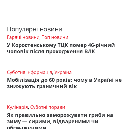
Популярні новини
Гарячі новини
,
Топ новини
У Коростенському ТЦК помер 46-річний
чоловік після проходження ВЛК
Суботня інформація
,
Україна
Мобілізація до 60 років: чому в Україні не
знижують граничний вік
Кулінарія
,
Суботні поради
Як правильно заморожувати гриби на
зиму — сирими, відвареними чи
обсмаженими