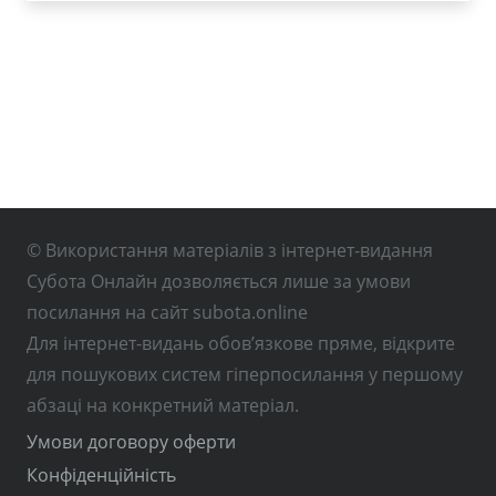
© Використання матеріалів з інтернет-видання
Субота Онлайн дозволяється лише за умови
посилання на сайт subota.online
Для інтернет-видань обов’язкове пряме, відкрите
для пошукових систем гіперпосилання у першому
абзаці на конкретний матеріал.
Умови договору оферти
Конфіденційність