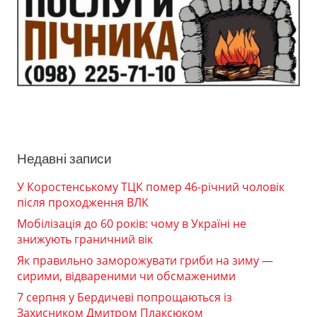
Недавні записи
У Коростенському ТЦК помер 46-річний чоловік
після проходження ВЛК
Мобілізація до 60 років: чому в Україні не
знижують граничний вік
Як правильно заморожувати гриби на зиму —
сирими, відвареними чи обсмаженими
7 серпня у Бердичеві попрощаються із
Захисником Дмитром Плаксюком