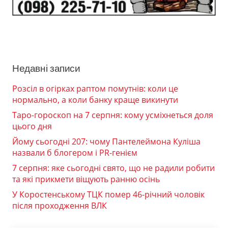
Недавні записи
Розсіл в огірках раптом помутнів: коли це
нормально, а коли банку краще викинути
Таро-гороскоп на 7 серпня: кому усміхнеться доля
цього дня
Йому сьогодні 207: чому Пантелеймона Куліша
назвали б блогером і PR-генієм
7 серпня: яке сьогодні свято, що не радили робити
та які прикмети віщують ранню осінь
У Коростенському ТЦК помер 46-річний чоловік
після проходження ВЛК