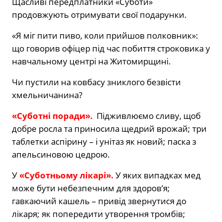
Щасливі передплатники «Суботи»
продовжують отримувати свої подарунки.
«Я міг пити пиво, коли прийшов полковник»:
що говорив офіцер під час побиття строковика у
навчальному центрі на Житомирщині.
Чи пустили на ковбасу зниклого безвісти
хмельничанина?
«Суботні поради».
Підживлюємо сливу, щоб
добре росла та приносила щедрий врожай; три
таблетки аспірину – і унітаз як новий; паска з
апельсиновою цедрою.
У
«Суботньому лікарі».
У яких випадках мед
може бути небезпечним для здоров’я;
гавкаючий кашель – привід звернутися до
лікаря; як попередити утворення тромбів;