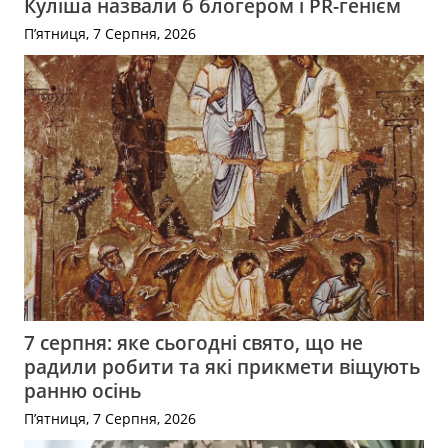
Куліша назвали б блогером і PR-генієм
П’ятниця, 7 Серпня, 2026
7 серпня: яке сьогодні свято, що не
радили робити та які прикмети віщують
ранню осінь
П’ятниця, 7 Серпня, 2026