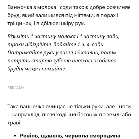
Ванночка з молока і соди також добре розчиняє
бруд, який залишився під нігтями, в порах і
тріщинах, і відбілює шкіру рук.
Візьміть 1 частину молока і 1 частину води,
трохи підігрійте, додайте 1 ч. л. соди.
Потримайте руки у ванні 15 хвилин, потім
потріть старою зубною щіткою особливо
брудні місця і помийте.
РЕКЛАМА
Така ванночка очищає не тільки руки, але і ноги
– наприклад, після ходіння босоніж по землі або
траві.
Ревінь, щавель, червона смородина