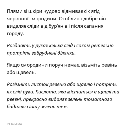
Плями зі шкіри чудово відмиває сік ягід
червоної смородини. Особливо добре він
видаляє сліди від бур’янів і після сапання
городу.
Роздавіть у руках кілька ягід і соком ретельно
протріть забруднені ділянки.
Якщо смородини поруч немає, візьміть ревінь
або щавель.
Розімніть листок ревеню або щавлю і потріть
як слід руки. Кислота, яка міститься в щавлі та
ревені, прекрасно видаляє зелень томатного
бадилля і іншу зелень теж.
РЕКЛАМА