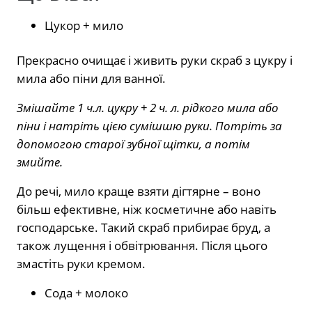
Цукор + мило
Прекрасно очищає і живить руки скраб з цукру і
мила або піни для ванної.
Змішайте 1 ч.л. цукру + 2 ч. л. рідкого мила або
піни і натріть цією сумішшю руки. Потріть за
допомогою старої зубної щітки, а потім
змийте.
До речі, мило краще взяти дігтярне – воно
більш ефективне, ніж косметичне або навіть
господарське. Такий скраб прибирає бруд, а
також лущення і обвітрювання. Після цього
змастіть руки кремом.
Сода + молоко