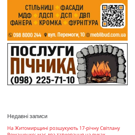
Недавні записи
На Житомирщині розшукують 17-річну Світлану
Ромащенко: має два татуювання на руках