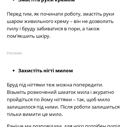
Перед тим, як починати роботу, змастіть руки
шаром живильного крему – він не дозволить
пилу і бруду забиватися в пори, а також
пом’якшить шкіру.
РЕКЛАМА
Захистіть нігті милом
Бруд під нігтями теж можна попередити.
Візьміть розмочений шматок мила і акуратно
пройдіться по йому нігтями – так, щоб мило
залишилося під ними. Після роботи залишиться
тільки вимити це мило.
Раніше ми розповідали, для чого потрібен попіл