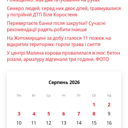
Семеро людей, серед них двоє дітей, травмувалися
у потрійній ДТП біля Коростеня
Перевертаєте банки після закрутки? Сучасні
рекомендації радять робити інакше
На Житомирщині за добу сталося 11 пожеж на
відкритих територіях: горіли трава і сміття
У центрі Малина корова провалилася в люк: бетон
різали, арматуру відгинали три години. ФОТО
Серпень 2026
Пн
Вт
Ср
Чт
Пт
Сб
Нд
1
2
3
4
5
6
7
8
9
10
11
12
13
14
15
16