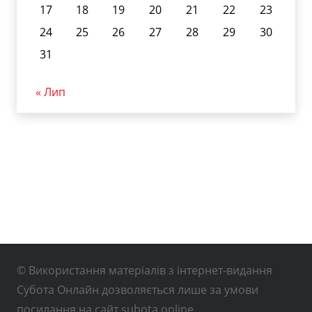
17
18
19
20
21
22
23
24
25
26
27
28
29
30
31
« Лип
© Використання матеріалів з інтернет-видання
Субота Онлайн дозволяється лише за умови
посилання на сайт subota.online