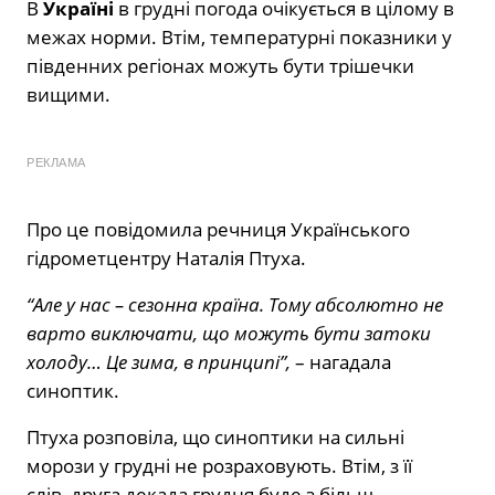
В
Україні
в грудні погода очікується в цілому в
межах норми. Втім, температурні показники у
південних регіонах можуть бути трішечки
вищими.
РЕКЛАМА
Про це повідомила речниця Українського
гідрометцентру Наталія Птуха.
“Але у нас – сезонна країна. Тому абсолютно не
варто виключати, що можуть бути затоки
холоду… Це зима, в принципі”,
– нагадала
синоптик.
Птуха розповіла, що синоптики на сильні
морози у грудні не розраховують. Втім, з її
слів, друга декада грудня буде з більш