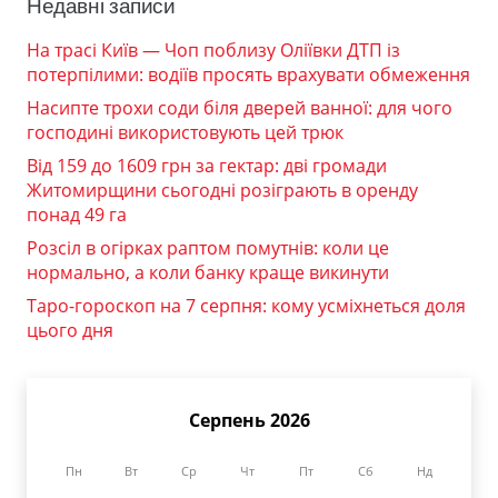
Недавні записи
На трасі Київ — Чоп поблизу Оліївки ДТП із
потерпілими: водіїв просять врахувати обмеження
Насипте трохи соди біля дверей ванної: для чого
господині використовують цей трюк
Від 159 до 1609 грн за гектар: дві громади
Житомирщини сьогодні розіграють в оренду
понад 49 га
Розсіл в огірках раптом помутнів: коли це
нормально, а коли банку краще викинути
Таро-гороскоп на 7 серпня: кому усміхнеться доля
цього дня
Серпень 2026
Пн
Вт
Ср
Чт
Пт
Сб
Нд